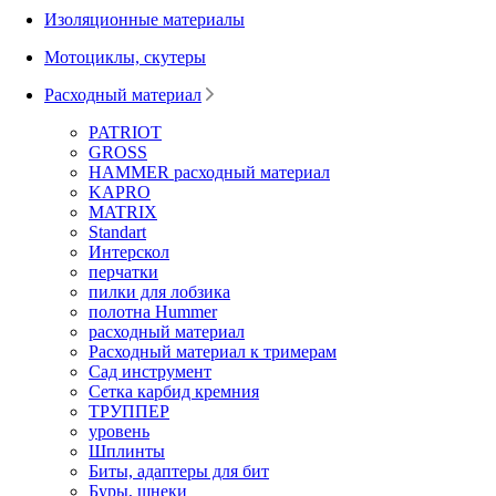
Изоляционные материалы
Мотоциклы, скутеры
Расходный материал
PATRIOT
GROSS
HAMMER расходный материал
KAPRO
MATRIX
Standart
Интерскол
перчатки
пилки для лобзика
полотна Hummer
расходный материал
Расходный материал к тримерам
Сад инструмент
Сетка карбид кремния
ТРУППЕР
уровень
Шплинты
Биты, адаптеры для бит
Буры, шнеки