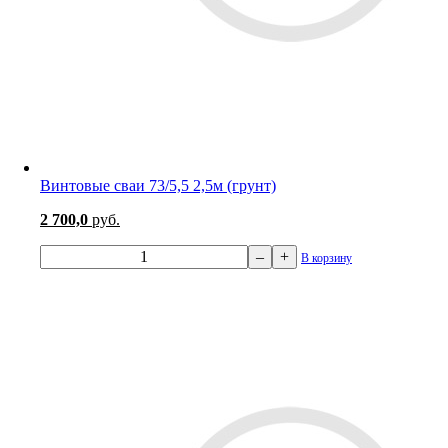
Винтовые сваи 73/5,5 2,5м (грунт)
2 700,0
руб.
–
+
В корзину