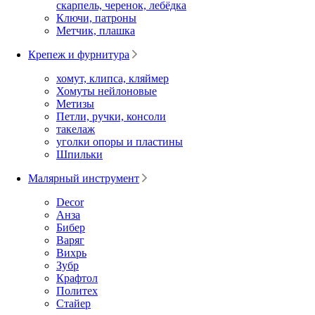
скарпель, черенок, лебёдка
Ключи, патроны
Метчик, плашка
Крепеж и фурнитура
хомут, клипса, кляймер
Хомуты нейлоновые
Метизы
Петли, ручки, консоли
такелаж
уголки опоры и пластины
Шпильки
Малярный инструмент
Decor
Анза
Бибер
Варяг
Вихрь
Зубр
Крафтол
Политех
Стайер