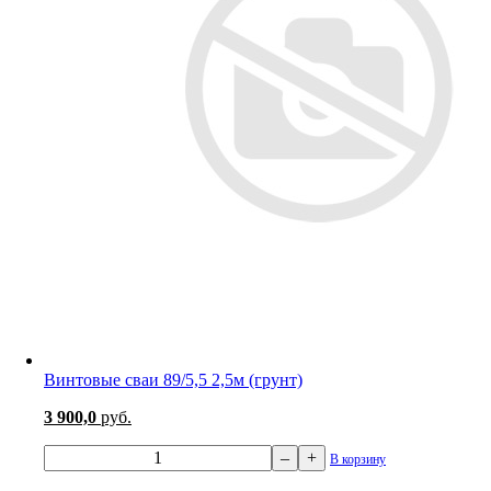
Винтовые сваи 89/5,5 2,5м (грунт)
3 900,0
руб.
–
+
В корзину