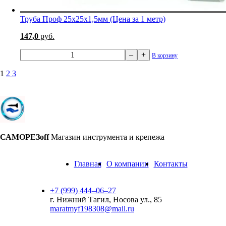
Труба Проф 25х25х1,5мм (Цена за 1 метр)
147,0
руб.
–
+
В корзину
1
2
3
САМОРЕЗoff
Магазин инструмента и крепежа
Главная
О компании
Контакты
+7 (999) 444‒06‒27
г. Нижний Тагил, Носова ул., 85
maratmyf198308@mail.ru