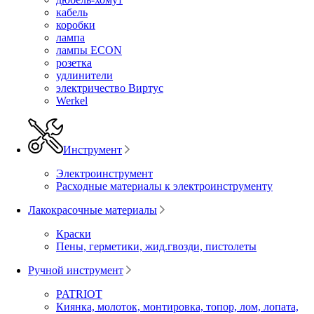
кабель
коробки
лампа
лампы ECON
розетка
удлинители
электричество Виртус
Werkel
Инструмент
Электроинструмент
Расходные материалы к электроинструменту
Лакокрасочные материалы
Краски
Пены, герметики, жид.гвозди, пистолеты
Ручной инструмент
PATRIOT
Киянка, молоток, монтировка, топор, лом, лопата,