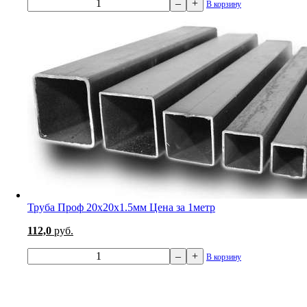
–
+
В корзину
Труба Проф 20х20х1.5мм Цена за 1метр
112,0
руб.
–
+
В корзину