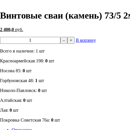
Винтовые сваи (камень) 73/5 2
2 400,0
руб.
–
+
В корзину
Всего в наличии: 1 шт
​Красноармейская 198:
0
шт
Носова 85:
0
шт
​Горбуновская 48:
1
шт
​Николо-Павловск:
0
шт
Алтайская:
0
шт
Лая:
0
шт
Покровка Советская 76а:
0
шт
Описание