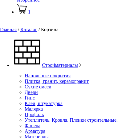
1
Главная
/
Каталог
/
Корзина
Стройматериалы
Напольные покрытия
Плитка, гранит, керамогранит
Сухие смеси
Двери
Гипс
Клеи, штукатурка
Малярка
Профиль
Утеплитель, Кровля, Пленки строительные.
Фанера
Арматура
Материалы