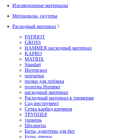
Изоляционные материалы
Мотоциклы, скутеры
Расходный материал
PATRIOT
GROSS
HAMMER расходный материал
KAPRO
MATRIX
Standart
Интерскол
перчатки
пилки для лобзика
полотна Hummer
расходный материал
Расходный материал к тримерам
Сад инструмент
Сетка карбид кремния
ТРУППЕР
уровень
Шплинты
Биты, адаптеры для бит
Буры, шнеки