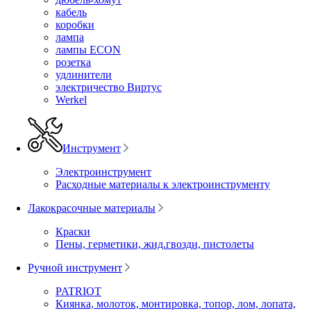
кабель
коробки
лампа
лампы ECON
розетка
удлинители
электричество Виртус
Werkel
Инструмент
Электроинструмент
Расходные материалы к электроинструменту
Лакокрасочные материалы
Краски
Пены, герметики, жид.гвозди, пистолеты
Ручной инструмент
PATRIOT
Киянка, молоток, монтировка, топор, лом, лопата,