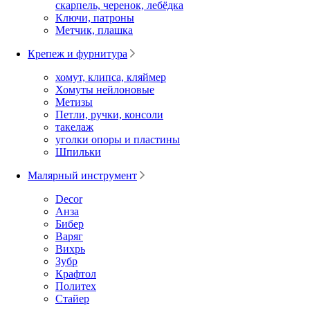
скарпель, черенок, лебёдка
Ключи, патроны
Метчик, плашка
Крепеж и фурнитура
хомут, клипса, кляймер
Хомуты нейлоновые
Метизы
Петли, ручки, консоли
такелаж
уголки опоры и пластины
Шпильки
Малярный инструмент
Decor
Анза
Бибер
Варяг
Вихрь
Зубр
Крафтол
Политех
Стайер