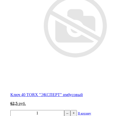
Ключ 40 TORX "ЭКСПЕРТ" имбусовый
62,5
руб.
–
+
В корзину