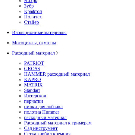
Вихрь
Зубр
Крафтол
Политех
Стайер
Изоляционные материалы
Мотоциклы, скутеры
Расходный материал
PATRIOT
GROSS
HAMMER расходный материал
KAPRO
MATRIX
Standart
Интерскол
перчатки
пилки для лобзика
полотна Hummer
расходный материал
Расходный материал к тримерам
Сад инструмент
Сетка карбид кремния