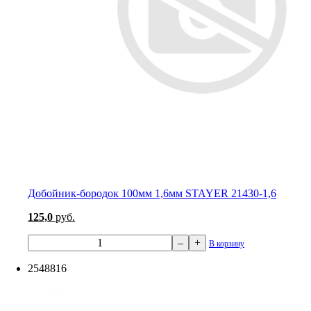
Добойник-бородок 100мм 1,6мм STAYER 21430-1,6
125,0
руб.
–
+
В корзину
2548816