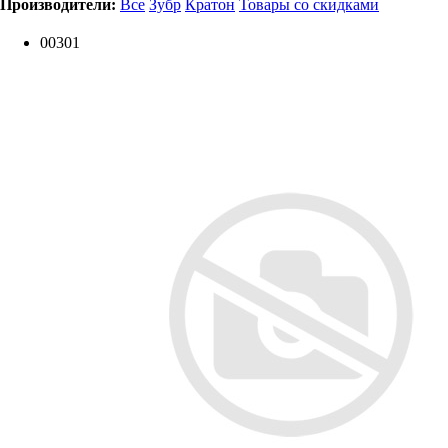
Производители:
Все
Зубр
Кратон
Товары со скидками
00301