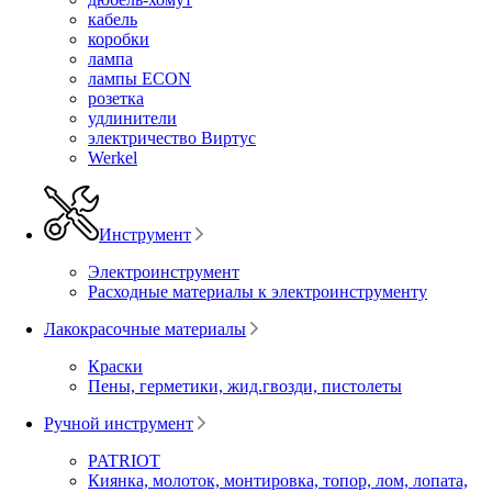
кабель
коробки
лампа
лампы ECON
розетка
удлинители
электричество Виртус
Werkel
Инструмент
Электроинструмент
Расходные материалы к электроинструменту
Лакокрасочные материалы
Краски
Пены, герметики, жид.гвозди, пистолеты
Ручной инструмент
PATRIOT
Киянка, молоток, монтировка, топор, лом, лопата,