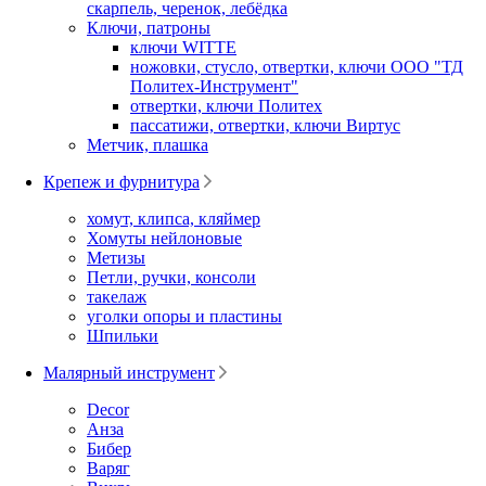
скарпель, черенок, лебёдка
Ключи, патроны
ключи WITTE
ножовки, стусло, отвертки, ключи ООО "ТД
Политех-Инструмент"
отвертки, ключи Политех
пассатижи, отвертки, ключи Виртус
Метчик, плашка
Крепеж и фурнитура
хомут, клипса, кляймер
Хомуты нейлоновые
Метизы
Петли, ручки, консоли
такелаж
уголки опоры и пластины
Шпильки
Малярный инструмент
Decor
Анза
Бибер
Варяг