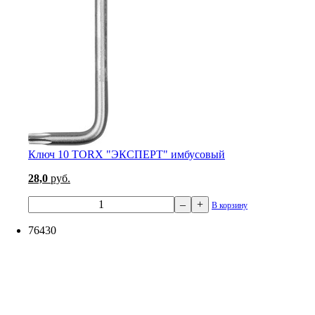
Ключ 10 TORX "ЭКСПЕРТ" имбусовый
28,0
руб.
–
+
В корзину
76430