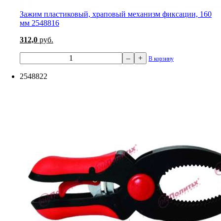
Зажим пластиковый, храповый механизм фиксации, 160
мм 2548816
312,0
руб.
–
+
В корзину
2548822