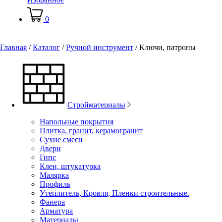
0
Главная
/
Каталог
/
Ручной инструмент
/
Ключи, патроны
Стройматериалы
Напольные покрытия
Плитка, гранит, керамогранит
Сухие смеси
Двери
Гипс
Клеи, штукатурка
Малярка
Профиль
Утеплитель, Кровля, Пленки строительные.
Фанера
Арматура
Материалы