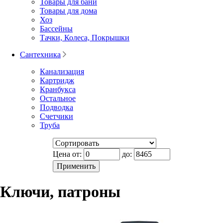
Товары для бани
Товары для дома
Хоз
Бассейны
Тачки, Колеса, Покрышки
Сантехника
Канализация
Картридж
Кранбукса
Остальное
Подводка
Счетчики
Труба
Цена от:
до:
Ключи, патроны