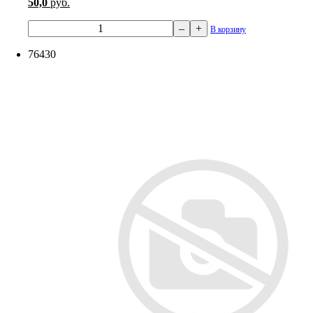
50,0
руб.
–
+
В корзину
76430