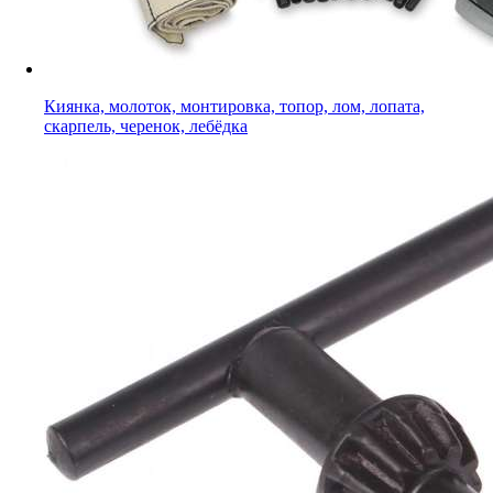
Киянка, молоток, монтировка, топор, лом, лопата,
скарпель, черенок, лебёдка