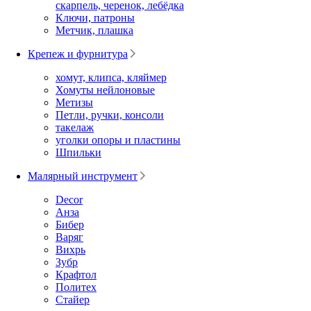
скарпель, черенок, лебёдка
Ключи, патроны
Метчик, плашка
Крепеж и фурнитура
хомут, клипса, кляймер
Хомуты нейлоновые
Метизы
Петли, ручки, консоли
такелаж
уголки опоры и пластины
Шпильки
Малярный инструмент
Decor
Анза
Бибер
Варяг
Вихрь
Зубр
Крафтол
Политех
Стайер