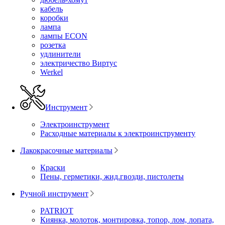
кабель
коробки
лампа
лампы ECON
розетка
удлинители
электричество Виртус
Werkel
Инструмент
Электроинструмент
Расходные материалы к электроинструменту
Лакокрасочные материалы
Краски
Пены, герметики, жид.гвозди, пистолеты
Ручной инструмент
PATRIOT
Киянка, молоток, монтировка, топор, лом, лопата,