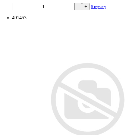
–
+
В корзину
491453