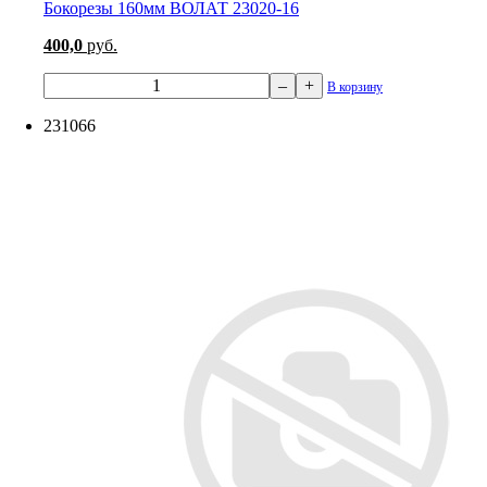
Бокорезы 160мм ВОЛАТ 23020-16
400,0
руб.
–
+
В корзину
231066