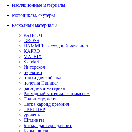
Изоляционные материалы
Мотоциклы, скутеры
Расходный материал
PATRIOT
GROSS
HAMMER расходный материал
KAPRO
MATRIX
Standart
Интерскол
перчатки
пилки для лобзика
полотна Hummer
расходный материал
Расходный материал к тримерам
Сад инструмент
Сетка карбид кремния
ТРУППЕР
уровень
Шплинты
Биты, адаптеры для бит
Буры, шнеки