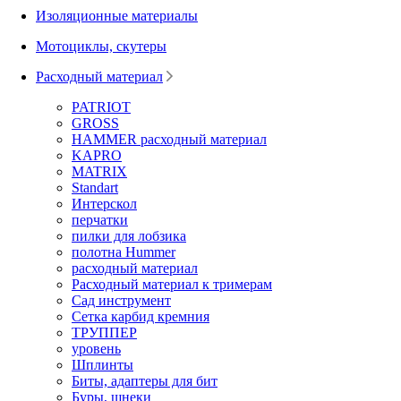
Изоляционные материалы
Мотоциклы, скутеры
Расходный материал
PATRIOT
GROSS
HAMMER расходный материал
KAPRO
MATRIX
Standart
Интерскол
перчатки
пилки для лобзика
полотна Hummer
расходный материал
Расходный материал к тримерам
Сад инструмент
Сетка карбид кремния
ТРУППЕР
уровень
Шплинты
Биты, адаптеры для бит
Буры, шнеки