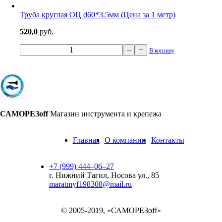
Труба круглая ОЦ d60*3.5мм (Цена за 1 метр)
520,0
руб.
–
+
В корзину
САМОРЕЗoff
Магазин инструмента и крепежа
Главная
О компании
Контакты
+7 (999) 444‒06‒27
г. Нижний Тагил, Носова ул., 85
maratmyf198308@mail.ru
© 2005-2019, «САМОРЕЗoff»