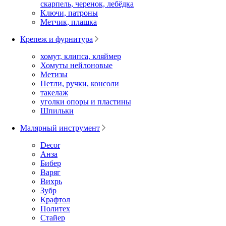
скарпель, черенок, лебёдка
Ключи, патроны
Метчик, плашка
Крепеж и фурнитура
хомут, клипса, кляймер
Хомуты нейлоновые
Метизы
Петли, ручки, консоли
такелаж
уголки опоры и пластины
Шпильки
Малярный инструмент
Decor
Анза
Бибер
Варяг
Вихрь
Зубр
Крафтол
Политех
Стайер