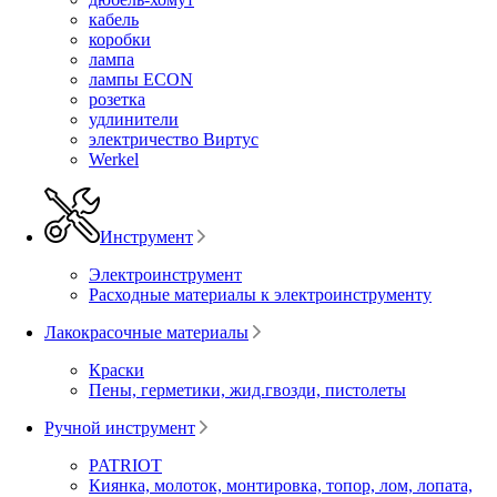
кабель
коробки
лампа
лампы ECON
розетка
удлинители
электричество Виртус
Werkel
Инструмент
Электроинструмент
Расходные материалы к электроинструменту
Лакокрасочные материалы
Краски
Пены, герметики, жид.гвозди, пистолеты
Ручной инструмент
PATRIOT
Киянка, молоток, монтировка, топор, лом, лопата,