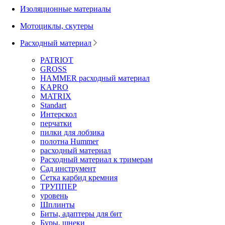
Изоляционные материалы
Мотоциклы, скутеры
Расходный материал
PATRIOT
GROSS
HAMMER расходный материал
KAPRO
MATRIX
Standart
Интерскол
перчатки
пилки для лобзика
полотна Hummer
расходный материал
Расходный материал к тримерам
Сад инструмент
Сетка карбид кремния
ТРУППЕР
уровень
Шплинты
Биты, адаптеры для бит
Буры, шнеки