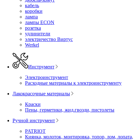
кабель
коробки
лампа
лампы ECON
розетка
удлинители
электричество Виртус
Werkel
Инструмент
Электроинструмент
Расходные материалы к электроинструменту
Лакокрасочные материалы
Краски
Пены, герметики, жид.гвозди, пистолеты
Ручной инструмент
PATRIOT
Киянка, молоток, монтировка, топор, лом, лопата,