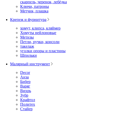
скарпель, черенок, лебёдка
Ключи, патроны
Метчик, плашка
Крепеж и фурнитура
хомут, клипса, кляймер
Хомуты нейлоновые
Метизы
Петли, ручки, консоли
такелаж
уголки опоры и пластины
Шпильки
Малярный инструмент
Decor
Анза
Бибер
Варяг
Вихрь
Зубр
Крафтол
Политех
Стайер