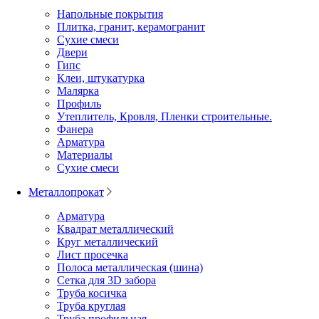
Напольные покрытия
Плитка, гранит, керамогранит
Сухие смеси
Двери
Гипс
Клеи, штукатурка
Малярка
Профиль
Утеплитель, Кровля, Пленки строительные.
Фанера
Арматура
Материалы
Сухие смеси
Металлопрокат
Арматура
Квадрат металлический
Круг металлический
Лист просечка
Полоса металлическая (шина)
Сетка для 3D забора
Труба косичка
Труба круглая
Труба профильная