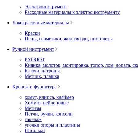
Электроинструмент
Расходные материалы к электроинструменту
Лакокрасочные материалы
Краски
Пены, герметики, жид.гвозди, пистолеты
Ручной инструмент
PATRIOT
Киянка, молоток, монтировка, топор, лом, лопата, ск
Ключи, патроны
Метчик, плашка
Крепеж и фурнитура
хомут, клипса, кляймер
Хомуты нейлоновые
Метизы
Петли, ручки, консоли
такелаж
уголки опоры и пластины
Шпильки