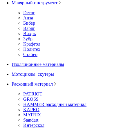
Малярный инструмент
Decor
Анза
Бибер
Варяг
Вихрь
Зубр
Крафтол
Политех
Стайер
Изоляционные материалы
Мотоциклы, скутеры
Расходный материал
PATRIOT
GROSS
HAMMER расходный материал
KAPRO
MATRIX
Standart
Интерскол