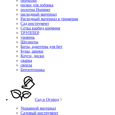
перчатки
пилки для лобзика
полотна Hummer
расходный материал
Расходный материал к тримерам
Сад инструмент
Сетка карбид кремния
ТРУППЕР
уровень
Шплинты
Биты, адаптеры для бит
Буры, шнеки
Круги, диски
сварка
сверла
Бензотехника
Сад и Огород
Укрывной материал
Садовый инструмент