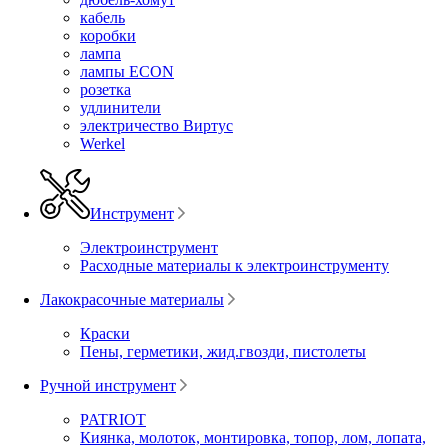
кабель
коробки
лампа
лампы ECON
розетка
удлинители
электричество Виртус
Werkel
Инструмент
Электроинструмент
Расходные материалы к электроинструменту
Лакокрасочные материалы
Краски
Пены, герметики, жид.гвозди, пистолеты
Ручной инструмент
PATRIOT
Киянка, молоток, монтировка, топор, лом, лопата,