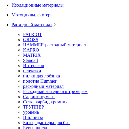
Изоляционные материалы
Мотоциклы, скутеры
Расходный материал
PATRIOT
GROSS
HAMMER расходный материал
KAPRO
MATRIX
Standart
Интерскол
перчатки
пилки для лобзика
полотна Hummer
расходный материал
Расходный материал к тримерам
Сад инструмент
Сетка карбид кремния
ТРУППЕР
уровень
Шплинты
Биты, адаптеры для бит
Буры, шнеки