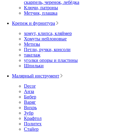
скарпель, черенок, лебёдка
Ключи, патроны
Метчик, плашка
Крепеж и фурнитура
хомут, клипса, кляймер
Хомуты нейлоновые
Метизы
Петли, ручки, консоли
такелаж
уголки опоры и пластины
Шпильки
Малярный инструмент
Decor
Анза
Бибер
Варяг
Вихрь
Зубр
Крафтол
Политех
Стайер