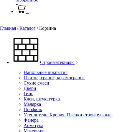
1
Главная
/
Каталог
/
Корзина
Стройматериалы
Напольные покрытия
Плитка, гранит, керамогранит
Сухие смеси
Двери
Гипс
Клеи, штукатурка
Малярка
Профиль
Утеплитель, Кровля, Пленки строительные.
Фанера
Арматура
Материалы