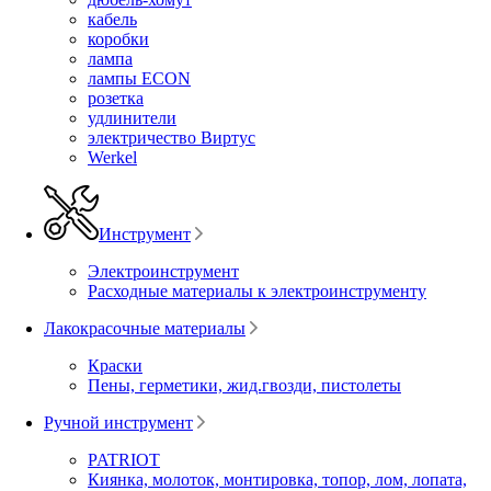
кабель
коробки
лампа
лампы ECON
розетка
удлинители
электричество Виртус
Werkel
Инструмент
Электроинструмент
Расходные материалы к электроинструменту
Лакокрасочные материалы
Краски
Пены, герметики, жид.гвозди, пистолеты
Ручной инструмент
PATRIOT
Киянка, молоток, монтировка, топор, лом, лопата,