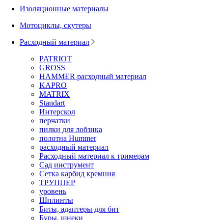
Изоляционные материалы
Мотоциклы, скутеры
Расходный материал
PATRIOT
GROSS
HAMMER расходный материал
KAPRO
MATRIX
Standart
Интерскол
перчатки
пилки для лобзика
полотна Hummer
расходный материал
Расходный материал к тримерам
Сад инструмент
Сетка карбид кремния
ТРУППЕР
уровень
Шплинты
Биты, адаптеры для бит
Буры, шнеки