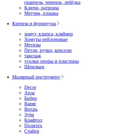
скарпель, черенок, лебёдка
Ключи, патроны
Метчик, плашка
Крепеж и фурнитура
хомут, клипса, кляймер
Хомуты нейлоновые
Метизы
Петли, ручки, консоли
такелаж
уголки опоры и пластины
Шпильки
Малярный инструмент
Decor
Анза
Бибер
Варяг
Вихрь
Зубр
Крафтол
Политех
Стайер