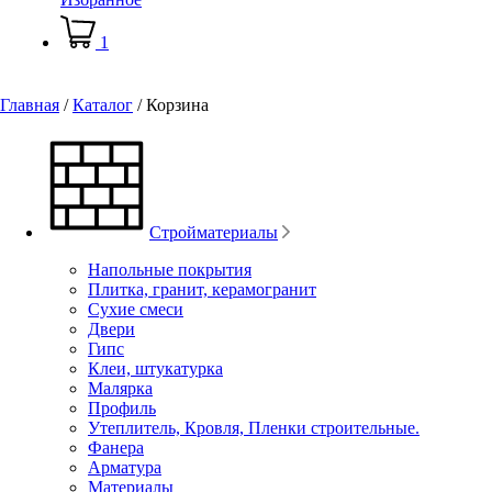
1
Главная
/
Каталог
/
Корзина
Стройматериалы
Напольные покрытия
Плитка, гранит, керамогранит
Сухие смеси
Двери
Гипс
Клеи, штукатурка
Малярка
Профиль
Утеплитель, Кровля, Пленки строительные.
Фанера
Арматура
Материалы