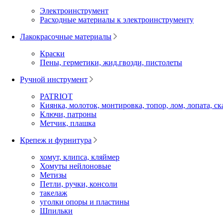
Электроинструмент
Расходные материалы к электроинструменту
Лакокрасочные материалы
Краски
Пены, герметики, жид.гвозди, пистолеты
Ручной инструмент
PATRIOT
Киянка, молоток, монтировка, топор, лом, лопата, ск
Ключи, патроны
Метчик, плашка
Крепеж и фурнитура
хомут, клипса, кляймер
Хомуты нейлоновые
Метизы
Петли, ручки, консоли
такелаж
уголки опоры и пластины
Шпильки