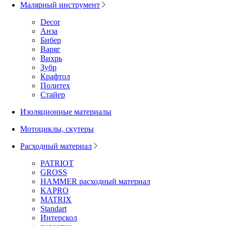
Малярный инструмент
Decor
Анза
Бибер
Варяг
Вихрь
Зубр
Крафтол
Политех
Стайер
Изоляционные материалы
Мотоциклы, скутеры
Расходный материал
PATRIOT
GROSS
HAMMER расходный материал
KAPRO
MATRIX
Standart
Интерскол