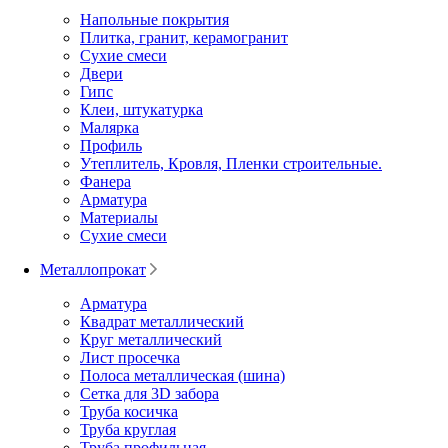
Напольные покрытия
Плитка, гранит, керамогранит
Сухие смеси
Двери
Гипс
Клеи, штукатурка
Малярка
Профиль
Утеплитель, Кровля, Пленки строительные.
Фанера
Арматура
Материалы
Сухие смеси
Металлопрокат
Арматура
Квадрат металлический
Круг металлический
Лист просечка
Полоса металлическая (шина)
Сетка для 3D забора
Труба косичка
Труба круглая
Труба профильная