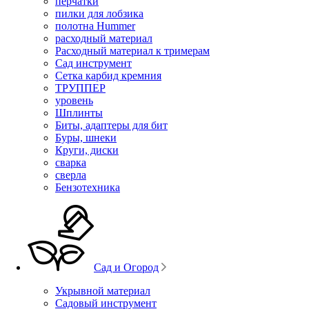
перчатки
пилки для лобзика
полотна Hummer
расходный материал
Расходный материал к тримерам
Сад инструмент
Сетка карбид кремния
ТРУППЕР
уровень
Шплинты
Биты, адаптеры для бит
Буры, шнеки
Круги, диски
сварка
сверла
Бензотехника
Сад и Огород
Укрывной материал
Садовый инструмент