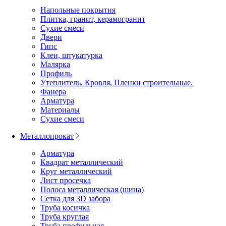
Напольные покрытия
Плитка, гранит, керамогранит
Сухие смеси
Двери
Гипс
Клеи, штукатурка
Малярка
Профиль
Утеплитель, Кровля, Пленки строительные.
Фанера
Арматура
Материалы
Сухие смеси
Металлопрокат
Арматура
Квадрат металлический
Круг металлический
Лист просечка
Полоса металлическая (шина)
Сетка для 3D забора
Труба косичка
Труба круглая
Труба профильная