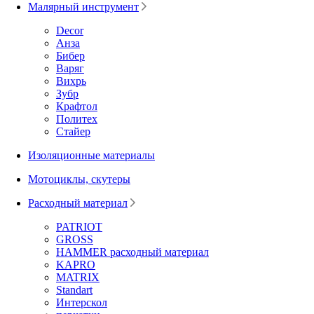
Малярный инструмент
Decor
Анза
Бибер
Варяг
Вихрь
Зубр
Крафтол
Политех
Стайер
Изоляционные материалы
Мотоциклы, скутеры
Расходный материал
PATRIOT
GROSS
HAMMER расходный материал
KAPRO
MATRIX
Standart
Интерскол