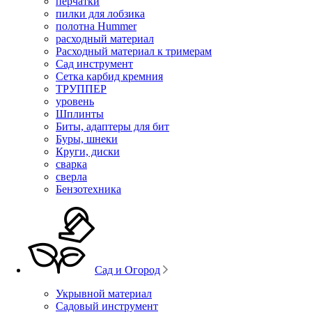
перчатки
пилки для лобзика
полотна Hummer
расходный материал
Расходный материал к тримерам
Сад инструмент
Сетка карбид кремния
ТРУППЕР
уровень
Шплинты
Биты, адаптеры для бит
Буры, шнеки
Круги, диски
сварка
сверла
Бензотехника
Сад и Огород
Укрывной материал
Садовый инструмент