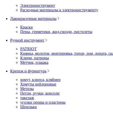
Электроинструмент
Расходные материалы к электроинструменту
Лакокрасочные материалы
Краски
Пены, герметики, жид.гвозди, пистолеты
Ручной инструмент
PATRIOT
Киянка, молоток, монтировка, топор, лом, лопата, ск
Ключи, патроны
Метчик, плашка
Крепеж и фурнитура
хомут, клипса, кляймер
Хомуты нейлоновые
Метизы
Петли, ручки, консоли
такелаж
уголки опоры и пластины
Шпильки