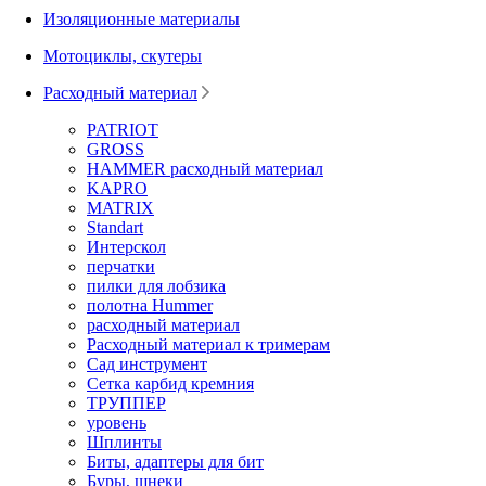
Изоляционные материалы
Мотоциклы, скутеры
Расходный материал
PATRIOT
GROSS
HAMMER расходный материал
KAPRO
MATRIX
Standart
Интерскол
перчатки
пилки для лобзика
полотна Hummer
расходный материал
Расходный материал к тримерам
Сад инструмент
Сетка карбид кремния
ТРУППЕР
уровень
Шплинты
Биты, адаптеры для бит
Буры, шнеки