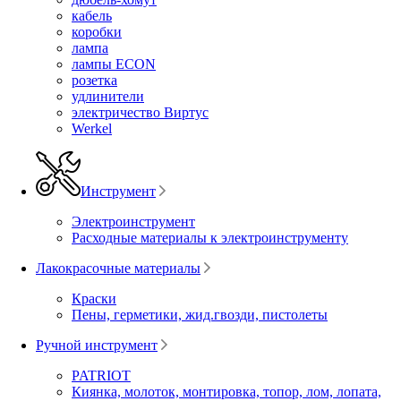
кабель
коробки
лампа
лампы ECON
розетка
удлинители
электричество Виртус
Werkel
Инструмент
Электроинструмент
Расходные материалы к электроинструменту
Лакокрасочные материалы
Краски
Пены, герметики, жид.гвозди, пистолеты
Ручной инструмент
PATRIOT
Киянка, молоток, монтировка, топор, лом, лопата,