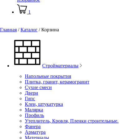
1
Главная
/
Каталог
/
Корзина
Стройматериалы
Напольные покрытия
Плитка, гранит, керамогранит
Сухие смеси
Двери
Гипс
Клеи, штукатурка
Малярка
Профиль
Утеплитель, Кровля, Пленки строительные.
Фанера
Арматура
Материалы