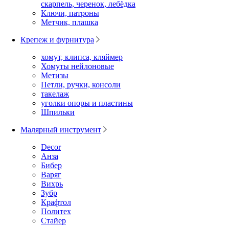
скарпель, черенок, лебёдка
Ключи, патроны
Метчик, плашка
Крепеж и фурнитура
хомут, клипса, кляймер
Хомуты нейлоновые
Метизы
Петли, ручки, консоли
такелаж
уголки опоры и пластины
Шпильки
Малярный инструмент
Decor
Анза
Бибер
Варяг
Вихрь
Зубр
Крафтол
Политех
Стайер