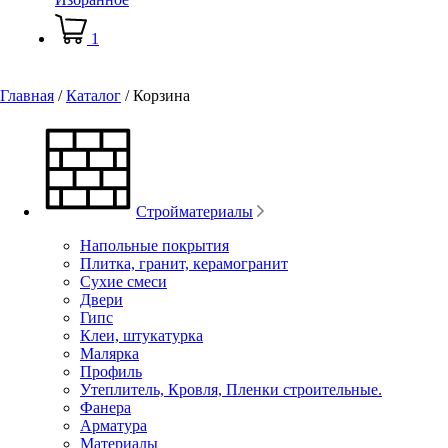
1
Главная
/
Каталог
/
Корзина
Стройматериалы
Напольные покрытия
Плитка, гранит, керамогранит
Сухие смеси
Двери
Гипс
Клеи, штукатурка
Малярка
Профиль
Утеплитель, Кровля, Пленки строительные.
Фанера
Арматура
Материалы