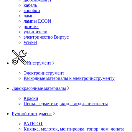
кабель
коробки
лампа
лампы ECON
розетка
удлинители
электричество Виртус
Werkel
Инструмент
Электроинструмент
Расходные материалы к электроинструменту
Лакокрасочные материалы
Краски
Пены, герметики, жид.гвозди, пистолеты
Ручной инструмент
PATRIOT
Киянка, молоток, монтировка, топор, лом, лопата,