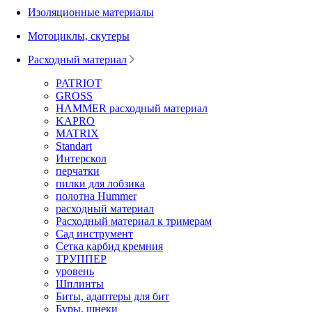
Изоляционные материалы
Мотоциклы, скутеры
Расходный материал
PATRIOT
GROSS
HAMMER расходный материал
KAPRO
MATRIX
Standart
Интерскол
перчатки
пилки для лобзика
полотна Hummer
расходный материал
Расходный материал к тримерам
Сад инструмент
Сетка карбид кремния
ТРУППЕР
уровень
Шплинты
Биты, адаптеры для бит
Буры, шнеки