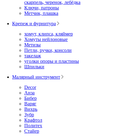
скарпель, черенок, лебёдка
Ключи, патроны
Метчик, плашка
Крепеж и фурнитура
хомут, клипса, кляймер
Хомуты нейлоновые
Метизы
Петли, ручки, консоли
такелаж
уголки опоры и пластины
Шпильки
Малярный инструмент
Decor
Анза
Бибер
Варяг
Вихрь
Зубр
Крафтол
Политех
Стайер