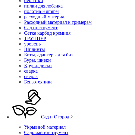
перчатки
пилки для лобзика
полотна Hummer
расходный материал
Расходный материал к тримерам
Сад инструмент
Сетка карбид кремния
ТРУППЕР
уровень
Шплинты
Биты, адаптеры для бит
Буры, шнеки
Круги, диски
сварка
сверла
Бензотехника
Сад и Огород
Укрывной материал
Садовый инструмент