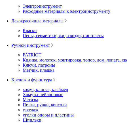
Электроинструмент
Расходные материалы к электроинструменту
Лакокрасочные материалы
Краски
Пены, герметики, жид.гвозди, пистолеты
Ручной инструмент
PATRIOT
Киянка, молоток, монтировка, топор, лом, лопата, ск
Ключи, патроны
Метчик, плашка
Крепеж и фурнитура
хомут, клипса, кляймер
Хомуты нейлоновые
Метизы
Петли, ручки, консоли
такелаж
уголки опоры и пластины
Шпильки