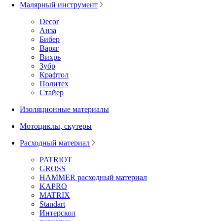
Малярный инструмент
Decor
Анза
Бибер
Варяг
Вихрь
Зубр
Крафтол
Политех
Стайер
Изоляционные материалы
Мотоциклы, скутеры
Расходный материал
PATRIOT
GROSS
HAMMER расходный материал
KAPRO
MATRIX
Standart
Интерскол