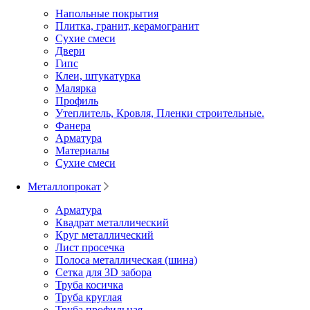
Напольные покрытия
Плитка, гранит, керамогранит
Сухие смеси
Двери
Гипс
Клеи, штукатурка
Малярка
Профиль
Утеплитель, Кровля, Пленки строительные.
Фанера
Арматура
Материалы
Сухие смеси
Металлопрокат
Арматура
Квадрат металлический
Круг металлический
Лист просечка
Полоса металлическая (шина)
Сетка для 3D забора
Труба косичка
Труба круглая
Труба профильная