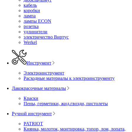
кабель
коробки
лампа
лампы ECON
розетка
удлинители
электричество Виртус
Werkel
Инструмент
Электроинструмент
Расходные материалы к электроинструменту
Лакокрасочные материалы
Краски
Пены, герметики, жид.гвозди, пистолеты
Ручной инструмент
PATRIOT
Киянка, молоток, монтировка, топор, лом, лопата,