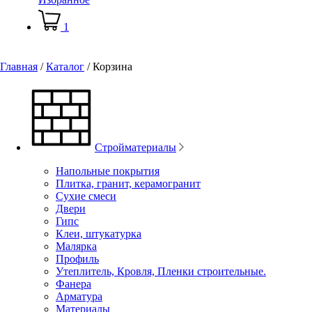
1
Главная
/
Каталог
/
Корзина
Стройматериалы
Напольные покрытия
Плитка, гранит, керамогранит
Сухие смеси
Двери
Гипс
Клеи, штукатурка
Малярка
Профиль
Утеплитель, Кровля, Пленки строительные.
Фанера
Арматура
Материалы