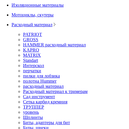
Изоляционные материалы
Мотоциклы, скутеры
Расходный материал
PATRIOT
GROSS
HAMMER расходный материал
KAPRO
MATRIX
Standart
Интерскол
перчатки
пилки для лобзика
полотна Hummer
расходный материал
Расходный материал к тримерам
Сад инструмент
Сетка карбид кремния
ТРУППЕР
уровень
Шплинты
Биты, адаптеры для бит
Буры, шнеки