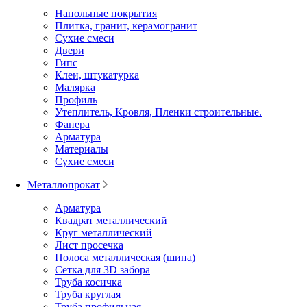
Напольные покрытия
Плитка, гранит, керамогранит
Сухие смеси
Двери
Гипс
Клеи, штукатурка
Малярка
Профиль
Утеплитель, Кровля, Пленки строительные.
Фанера
Арматура
Материалы
Сухие смеси
Металлопрокат
Арматура
Квадрат металлический
Круг металлический
Лист просечка
Полоса металлическая (шина)
Сетка для 3D забора
Труба косичка
Труба круглая
Труба профильная