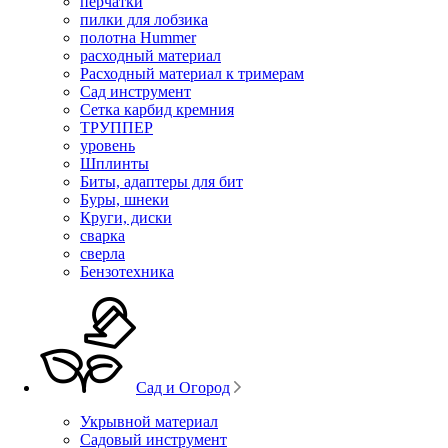
перчатки
пилки для лобзика
полотна Hummer
расходный материал
Расходный материал к тримерам
Сад инструмент
Сетка карбид кремния
ТРУППЕР
уровень
Шплинты
Биты, адаптеры для бит
Буры, шнеки
Круги, диски
сварка
сверла
Бензотехника
Сад и Огород
Укрывной материал
Садовый инструмент