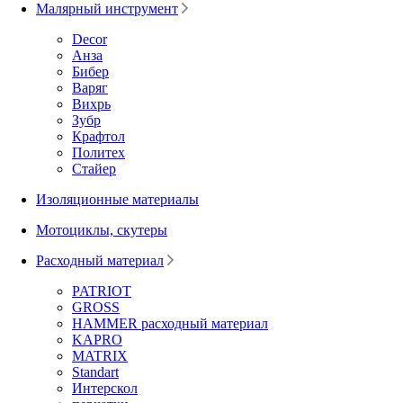
Малярный инструмент
Decor
Анза
Бибер
Варяг
Вихрь
Зубр
Крафтол
Политех
Стайер
Изоляционные материалы
Мотоциклы, скутеры
Расходный материал
PATRIOT
GROSS
HAMMER расходный материал
KAPRO
MATRIX
Standart
Интерскол