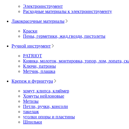
Электроинструмент
Расходные материалы к электроинструменту
Лакокрасочные материалы
Краски
Пены, герметики, жид.гвозди, пистолеты
Ручной инструмент
PATRIOT
Киянка, молоток, монтировка, топор, лом, лопата, ск
Ключи, патроны
Метчик, плашка
Крепеж и фурнитура
хомут, клипса, кляймер
Хомуты нейлоновые
Метизы
Петли, ручки, консоли
такелаж
уголки опоры и пластины
Шпильки