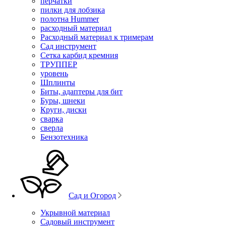
перчатки
пилки для лобзика
полотна Hummer
расходный материал
Расходный материал к тримерам
Сад инструмент
Сетка карбид кремния
ТРУППЕР
уровень
Шплинты
Биты, адаптеры для бит
Буры, шнеки
Круги, диски
сварка
сверла
Бензотехника
Сад и Огород
Укрывной материал
Садовый инструмент