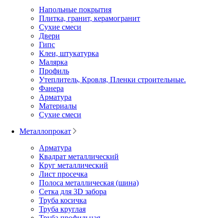
Напольные покрытия
Плитка, гранит, керамогранит
Сухие смеси
Двери
Гипс
Клеи, штукатурка
Малярка
Профиль
Утеплитель, Кровля, Пленки строительные.
Фанера
Арматура
Материалы
Сухие смеси
Металлопрокат
Арматура
Квадрат металлический
Круг металлический
Лист просечка
Полоса металлическая (шина)
Сетка для 3D забора
Труба косичка
Труба круглая
Труба профильная