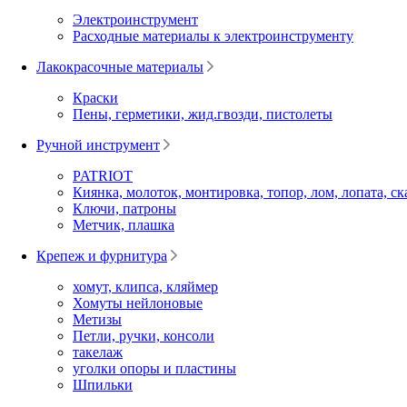
Электроинструмент
Расходные материалы к электроинструменту
Лакокрасочные материалы
Краски
Пены, герметики, жид.гвозди, пистолеты
Ручной инструмент
PATRIOT
Киянка, молоток, монтировка, топор, лом, лопата, ск
Ключи, патроны
Метчик, плашка
Крепеж и фурнитура
хомут, клипса, кляймер
Хомуты нейлоновые
Метизы
Петли, ручки, консоли
такелаж
уголки опоры и пластины
Шпильки