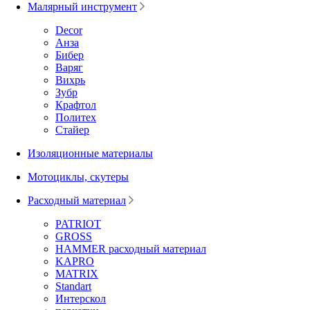
Малярный инструмент
Decor
Анза
Бибер
Варяг
Вихрь
Зубр
Крафтол
Политех
Стайер
Изоляционные материалы
Мотоциклы, скутеры
Расходный материал
PATRIOT
GROSS
HAMMER расходный материал
KAPRO
MATRIX
Standart
Интерскол