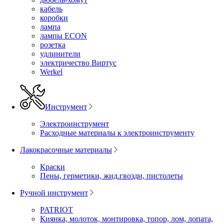
кабель
коробки
лампа
лампы ECON
розетка
удлинители
электричество Виртус
Werkel
Инструмент
Электроинструмент
Расходные материалы к электроинструменту
Лакокрасочные материалы
Краски
Пены, герметики, жид.гвозди, пистолеты
Ручной инструмент
PATRIOT
Киянка, молоток, монтировка, топор, лом, лопата,