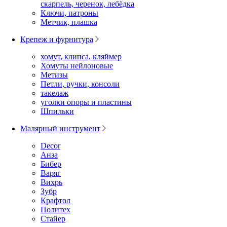
скарпель, черенок, лебёдка
Ключи, патроны
Метчик, плашка
Крепеж и фурнитура
хомут, клипса, кляймер
Хомуты нейлоновые
Метизы
Петли, ручки, консоли
такелаж
уголки опоры и пластины
Шпильки
Малярный инструмент
Decor
Анза
Бибер
Варяг
Вихрь
Зубр
Крафтол
Политех
Стайер