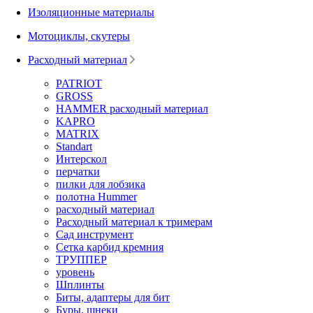
Изоляционные материалы
Мотоциклы, скутеры
Расходный материал
PATRIOT
GROSS
HAMMER расходный материал
KAPRO
MATRIX
Standart
Интерскол
перчатки
пилки для лобзика
полотна Hummer
расходный материал
Расходный материал к тримерам
Сад инструмент
Сетка карбид кремния
ТРУППЕР
уровень
Шплинты
Биты, адаптеры для бит
Буры, шнеки