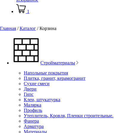
1
Главная
/
Каталог
/
Корзина
Стройматериалы
Напольные покрытия
Плитка, гранит, керамогранит
Сухие смеси
Двери
Гипс
Клеи, штукатурка
Малярка
Профиль
Утеплитель, Кровля, Пленки строительные.
Фанера
Арматура
Материалы