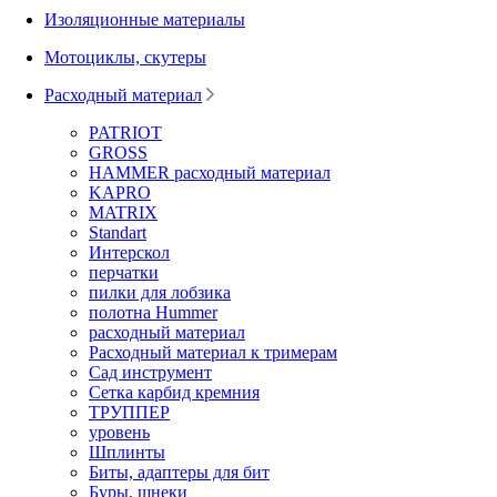
Изоляционные материалы
Мотоциклы, скутеры
Расходный материал
PATRIOT
GROSS
HAMMER расходный материал
KAPRO
MATRIX
Standart
Интерскол
перчатки
пилки для лобзика
полотна Hummer
расходный материал
Расходный материал к тримерам
Сад инструмент
Сетка карбид кремния
ТРУППЕР
уровень
Шплинты
Биты, адаптеры для бит
Буры, шнеки