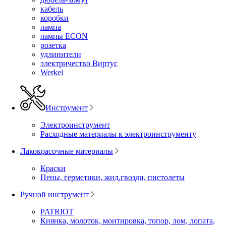
кабель
коробки
лампа
лампы ECON
розетка
удлинители
электричество Виртус
Werkel
Инструмент
Электроинструмент
Расходные материалы к электроинструменту
Лакокрасочные материалы
Краски
Пены, герметики, жид.гвозди, пистолеты
Ручной инструмент
PATRIOT
Киянка, молоток, монтировка, топор, лом, лопата,