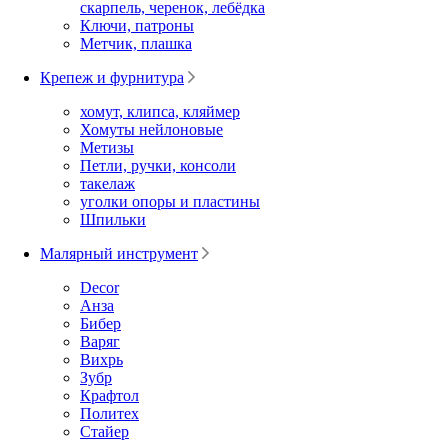
скарпель, черенок, лебёдка
Ключи, патроны
Метчик, плашка
Крепеж и фурнитура
хомут, клипса, кляймер
Хомуты нейлоновые
Метизы
Петли, ручки, консоли
такелаж
уголки опоры и пластины
Шпильки
Малярный инструмент
Decor
Анза
Бибер
Варяг
Вихрь
Зубр
Крафтол
Политех
Стайер