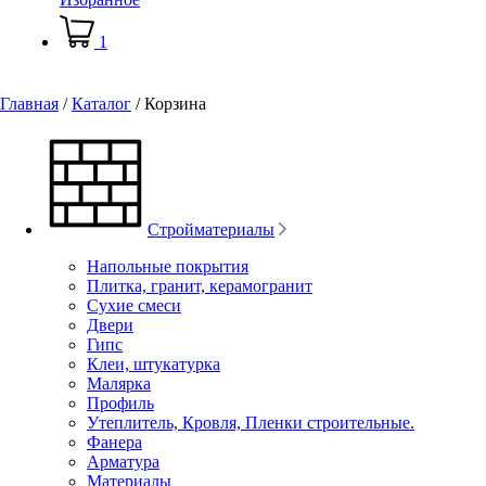
1
Главная
/
Каталог
/
Корзина
Стройматериалы
Напольные покрытия
Плитка, гранит, керамогранит
Сухие смеси
Двери
Гипс
Клеи, штукатурка
Малярка
Профиль
Утеплитель, Кровля, Пленки строительные.
Фанера
Арматура
Материалы