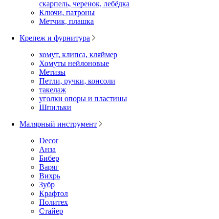
скарпель, черенок, лебёдка
Ключи, патроны
Метчик, плашка
Крепеж и фурнитура
хомут, клипса, кляймер
Хомуты нейлоновые
Метизы
Петли, ручки, консоли
такелаж
уголки опоры и пластины
Шпильки
Малярный инструмент
Decor
Анза
Бибер
Варяг
Вихрь
Зубр
Крафтол
Политех
Стайер