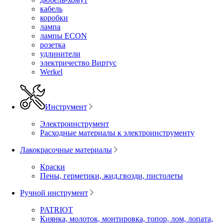
кабель
коробки
лампа
лампы ECON
розетка
удлинители
электричество Виртус
Werkel
Инструмент
Электроинструмент
Расходные материалы к электроинструменту
Лакокрасочные материалы
Краски
Пены, герметики, жид.гвозди, пистолеты
Ручной инструмент
PATRIOT
Киянка, молоток, монтировка, топор, лом, лопата,