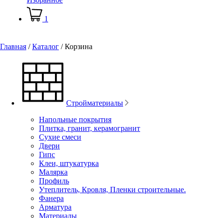
1
Главная
/
Каталог
/
Корзина
Стройматериалы
Напольные покрытия
Плитка, гранит, керамогранит
Сухие смеси
Двери
Гипс
Клеи, штукатурка
Малярка
Профиль
Утеплитель, Кровля, Пленки строительные.
Фанера
Арматура
Материалы