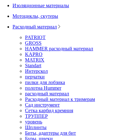
Изоляционные материалы
Мотоциклы, скутеры
Расходный материал
PATRIOT
GROSS
HAMMER расходный материал
KAPRO
MATRIX
Standart
Интерскол
перчатки
пилки для лобзика
полотна Hummer
расходный материал
Расходный материал к тримерам
Сад инструмент
Сетка карбид кремния
ТРУППЕР
уровень
Шплинты
Биты, адаптеры для бит
Буры, шнеки