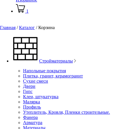
1
Главная
/
Каталог
/
Корзина
Стройматериалы
Напольные покрытия
Плитка, гранит, керамогранит
Сухие смеси
Двери
Гипс
Клеи, штукатурка
Малярка
Профиль
Утеплитель, Кровля, Пленки строительные.
Фанера
Арматура
Материалы