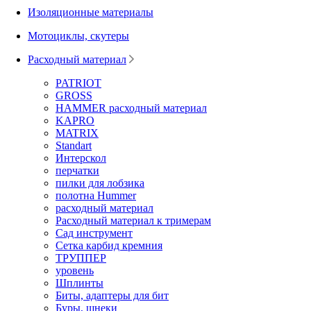
Изоляционные материалы
Мотоциклы, скутеры
Расходный материал
PATRIOT
GROSS
HAMMER расходный материал
KAPRO
MATRIX
Standart
Интерскол
перчатки
пилки для лобзика
полотна Hummer
расходный материал
Расходный материал к тримерам
Сад инструмент
Сетка карбид кремния
ТРУППЕР
уровень
Шплинты
Биты, адаптеры для бит
Буры, шнеки