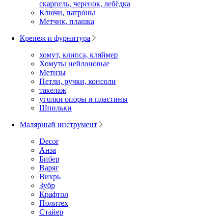
скарпель, черенок, лебёдка
Ключи, патроны
Метчик, плашка
Крепеж и фурнитура
хомут, клипса, кляймер
Хомуты нейлоновые
Метизы
Петли, ручки, консоли
такелаж
уголки опоры и пластины
Шпильки
Малярный инструмент
Decor
Анза
Бибер
Варяг
Вихрь
Зубр
Крафтол
Политех
Стайер