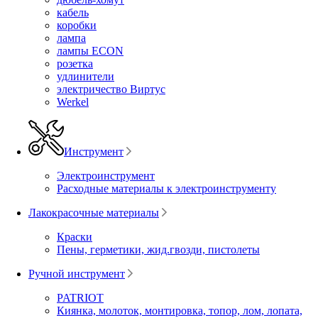
кабель
коробки
лампа
лампы ECON
розетка
удлинители
электричество Виртус
Werkel
Инструмент
Электроинструмент
Расходные материалы к электроинструменту
Лакокрасочные материалы
Краски
Пены, герметики, жид.гвозди, пистолеты
Ручной инструмент
PATRIOT
Киянка, молоток, монтировка, топор, лом, лопата,