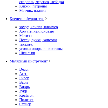
скарпель, черенок, лебёдка
Ключи, патроны
Метчик, плашка
Крепеж и фурнитура
хомут, клипса, кляймер
Хомуты нейлоновые
Метизы
Петли, ручки, консоли
такелаж
уголки опоры и пластины
Шпильки
Малярный инструмент
Decor
Анза
Бибер
Варяг
Вихрь
Зубр
Крафтол
Политех
Стайер