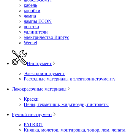
кабель
коробки
лампа
лампы ECON
розетка
удлинители
электричество Виртус
Werkel
Инструмент
Электроинструмент
Расходные материалы к электроинструменту
Лакокрасочные материалы
Краски
Пены, герметики, жид.гвозди, пистолеты
Ручной инструмент
PATRIOT
Киянка, молоток, монтировка, топор, лом, лопата,