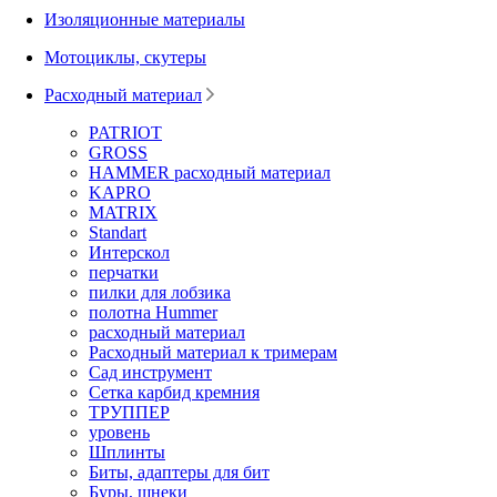
Изоляционные материалы
Мотоциклы, скутеры
Расходный материал
PATRIOT
GROSS
HAMMER расходный материал
KAPRO
MATRIX
Standart
Интерскол
перчатки
пилки для лобзика
полотна Hummer
расходный материал
Расходный материал к тримерам
Сад инструмент
Сетка карбид кремния
ТРУППЕР
уровень
Шплинты
Биты, адаптеры для бит
Буры, шнеки