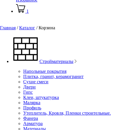
1
Главная
/
Каталог
/
Корзина
Стройматериалы
Напольные покрытия
Плитка, гранит, керамогранит
Сухие смеси
Двери
Гипс
Клеи, штукатурка
Малярка
Профиль
Утеплитель, Кровля, Пленки строительные.
Фанера
Арматура
Материалы