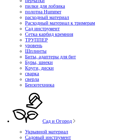
перчатки
пилки для лобзика
полотна Hummer
расходный материал
Расходный материал к тримерам
Сад инструмент
Сетка карбид кремния
ТРУППЕР
уровень
Шплинты
Биты, адаптеры для бит
Буры, шнеки
Круги, диски
сварка
сверла
Бензотехника
Сад и Огород
Укрывной материал
Садовый инструмент