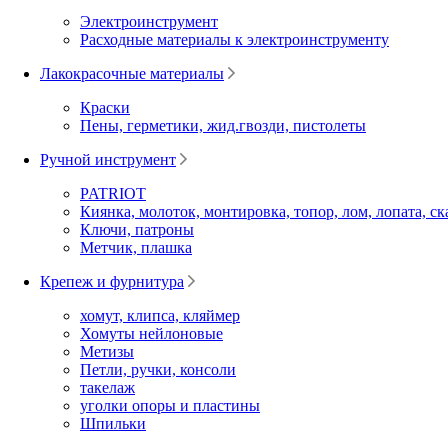
Электроинструмент
Расходные материалы к электроинструменту
Лакокрасочные материалы
Краски
Пены, герметики, жид.гвозди, пистолеты
Ручной инструмент
PATRIOT
Киянка, молоток, монтировка, топор, лом, лопата, ск
Ключи, патроны
Метчик, плашка
Крепеж и фурнитура
хомут, клипса, кляймер
Хомуты нейлоновые
Метизы
Петли, ручки, консоли
такелаж
уголки опоры и пластины
Шпильки