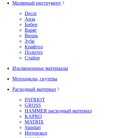
Малярный инструмент
Decor
Анза
Бибер
Варяг
Вихрь
Зубр
Крафтол
Политех
Стайер
Изоляционные материалы
Мотоциклы, скутеры
Расходный материал
PATRIOT
GROSS
HAMMER расходный материал
KAPRO
MATRIX
Standart
Интерскол