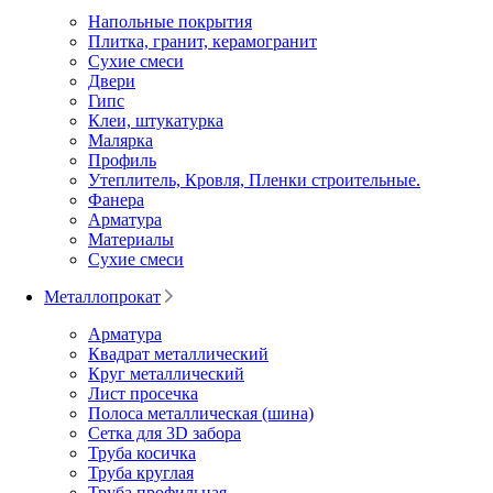
Напольные покрытия
Плитка, гранит, керамогранит
Сухие смеси
Двери
Гипс
Клеи, штукатурка
Малярка
Профиль
Утеплитель, Кровля, Пленки строительные.
Фанера
Арматура
Материалы
Сухие смеси
Металлопрокат
Арматура
Квадрат металлический
Круг металлический
Лист просечка
Полоса металлическая (шина)
Сетка для 3D забора
Труба косичка
Труба круглая
Труба профильная