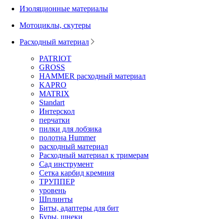
Изоляционные материалы
Мотоциклы, скутеры
Расходный материал
PATRIOT
GROSS
HAMMER расходный материал
KAPRO
MATRIX
Standart
Интерскол
перчатки
пилки для лобзика
полотна Hummer
расходный материал
Расходный материал к тримерам
Сад инструмент
Сетка карбид кремния
ТРУППЕР
уровень
Шплинты
Биты, адаптеры для бит
Буры, шнеки