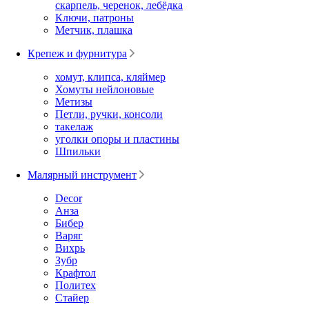
скарпель, черенок, лебёдка
Ключи, патроны
Метчик, плашка
Крепеж и фурнитура
хомут, клипса, кляймер
Хомуты нейлоновые
Метизы
Петли, ручки, консоли
такелаж
уголки опоры и пластины
Шпильки
Малярный инструмент
Decor
Анза
Бибер
Варяг
Вихрь
Зубр
Крафтол
Политех
Стайер