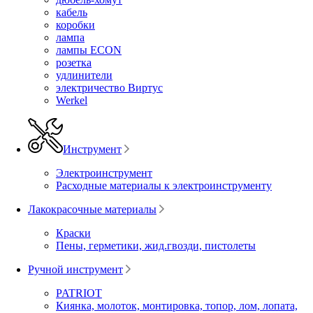
кабель
коробки
лампа
лампы ECON
розетка
удлинители
электричество Виртус
Werkel
Инструмент
Электроинструмент
Расходные материалы к электроинструменту
Лакокрасочные материалы
Краски
Пены, герметики, жид.гвозди, пистолеты
Ручной инструмент
PATRIOT
Киянка, молоток, монтировка, топор, лом, лопата,