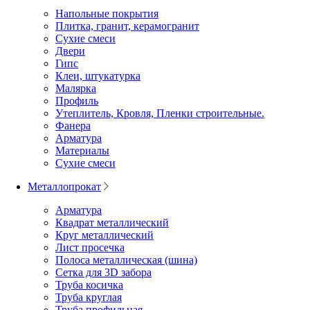
Напольные покрытия
Плитка, гранит, керамогранит
Сухие смеси
Двери
Гипс
Клеи, штукатурка
Малярка
Профиль
Утеплитель, Кровля, Пленки строительные.
Фанера
Арматура
Материалы
Сухие смеси
Металлопрокат
Арматура
Квадрат металлический
Круг металлический
Лист просечка
Полоса металлическая (шина)
Сетка для 3D забора
Труба косичка
Труба круглая
Труба профильная