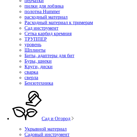
перчатки
пилки для лобзика
полотна Hummer
расходный материал
Расходный материал к тримерам
Сад инструмент
Сетка карбид кремния
ТРУППЕР
уровень
Шплинты
Биты, адаптеры для бит
Буры, шнеки
Круги, диски
сварка
сверла
Бензотехника
Сад и Огород
Укрывной материал
Садовый инструмент