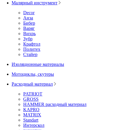
Малярный инструмент
Decor
Анза
Бибер
Варяг
Вихрь
Зубр
Крафтол
Политех
Стайер
Изоляционные материалы
Мотоциклы, скутеры
Расходный материал
PATRIOT
GROSS
HAMMER расходный материал
KAPRO
MATRIX
Standart
Интерскол