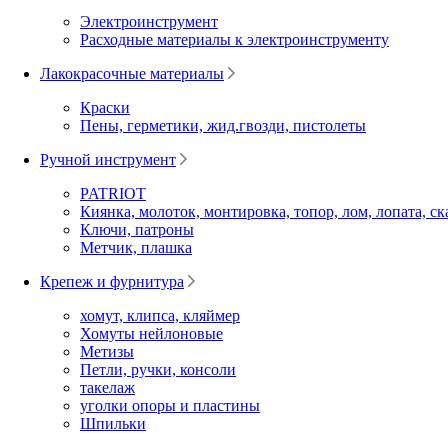
Электроинструмент
Расходные материалы к электроинструменту
Лакокрасочные материалы
Краски
Пены, герметики, жид.гвозди, пистолеты
Ручной инструмент
PATRIOT
Киянка, молоток, монтировка, топор, лом, лопата, ск
Ключи, патроны
Метчик, плашка
Крепеж и фурнитура
хомут, клипса, кляймер
Хомуты нейлоновые
Метизы
Петли, ручки, консоли
такелаж
уголки опоры и пластины
Шпильки