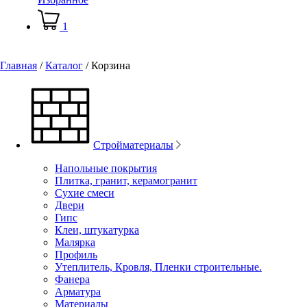
1
Главная
/
Каталог
/
Корзина
Стройматериалы
Напольные покрытия
Плитка, гранит, керамогранит
Сухие смеси
Двери
Гипс
Клеи, штукатурка
Малярка
Профиль
Утеплитель, Кровля, Пленки строительные.
Фанера
Арматура
Материалы