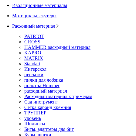
Изоляционные материалы
Мотоциклы, скутеры
Расходный материал
PATRIOT
GROSS
HAMMER расходный материал
KAPRO
MATRIX
Standart
Интерскол
перчатки
пилки для лобзика
полотна Hummer
расходный материал
Расходный материал к тримерам
Сад инструмент
Сетка карбид кремния
ТРУППЕР
уровень
Шплинты
Биты, адаптеры для бит
Буры, шнеки