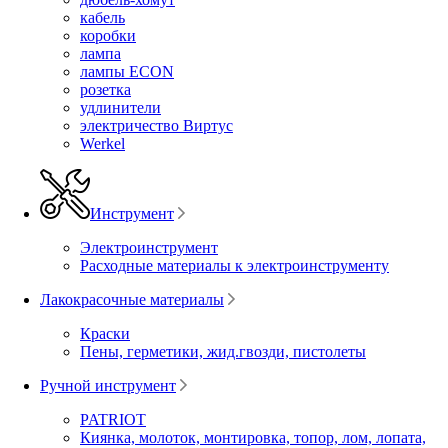
кабель
коробки
лампа
лампы ECON
розетка
удлинители
электричество Виртус
Werkel
Инструмент
Электроинструмент
Расходные материалы к электроинструменту
Лакокрасочные материалы
Краски
Пены, герметики, жид.гвозди, пистолеты
Ручной инструмент
PATRIOT
Киянка, молоток, монтировка, топор, лом, лопата,