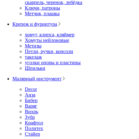
скарпель, черенок, лебёдка
Ключи, патроны
Метчик, плашка
Крепеж и фурнитура
хомут, клипса, кляймер
Хомуты нейлоновые
Метизы
Петли, ручки, консоли
такелаж
уголки опоры и пластины
Шпильки
Малярный инструмент
Decor
Анза
Бибер
Варяг
Вихрь
Зубр
Крафтол
Политех
Стайер