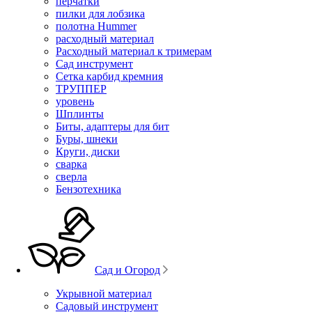
перчатки
пилки для лобзика
полотна Hummer
расходный материал
Расходный материал к тримерам
Сад инструмент
Сетка карбид кремния
ТРУППЕР
уровень
Шплинты
Биты, адаптеры для бит
Буры, шнеки
Круги, диски
сварка
сверла
Бензотехника
Сад и Огород
Укрывной материал
Садовый инструмент