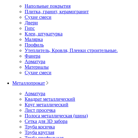
Напольные покрытия
Плитка, гранит, керамогранит
Сухие смеси
Двери
Гипс
Клеи, штукатурка
Малярка
Профиль
Утеплитель, Кровля, Пленки строительные.
Фанера
Арматура
Материалы
Сухие смеси
Металлопрокат
Арматура
Квадрат металлический
Круг металлический
Лист просечка
Полоса металлическая (шина)
Сетка для 3D забора
Труба косичка
Труба круглая
Труба профильная