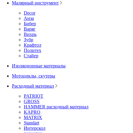
Малярный инструмент
Decor
Анза
Бибер
Варяг
Вихрь
Зубр
Крафтол
Политех
Стайер
Изоляционные материалы
Мотоциклы, скутеры
Расходный материал
PATRIOT
GROSS
HAMMER расходный материал
KAPRO
MATRIX
Standart
Интерскол