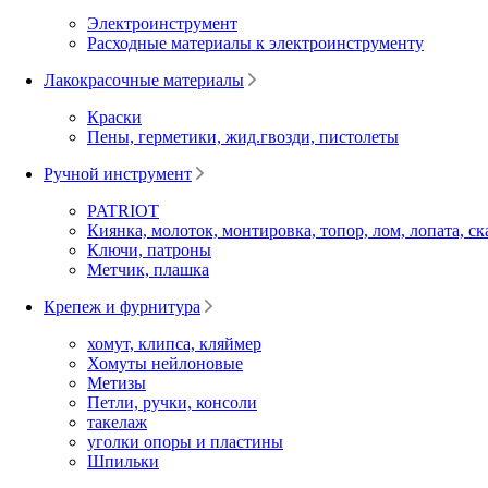
Электроинструмент
Расходные материалы к электроинструменту
Лакокрасочные материалы
Краски
Пены, герметики, жид.гвозди, пистолеты
Ручной инструмент
PATRIOT
Киянка, молоток, монтировка, топор, лом, лопата, ск
Ключи, патроны
Метчик, плашка
Крепеж и фурнитура
хомут, клипса, кляймер
Хомуты нейлоновые
Метизы
Петли, ручки, консоли
такелаж
уголки опоры и пластины
Шпильки