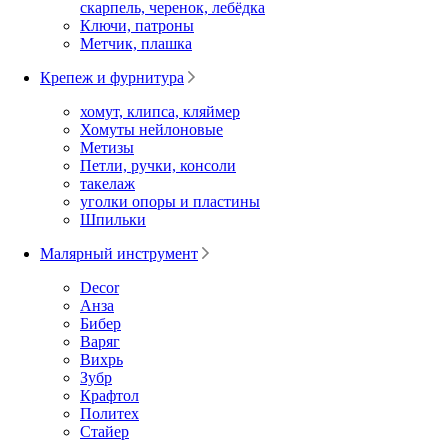
скарпель, черенок, лебёдка
Ключи, патроны
Метчик, плашка
Крепеж и фурнитура
хомут, клипса, кляймер
Хомуты нейлоновые
Метизы
Петли, ручки, консоли
такелаж
уголки опоры и пластины
Шпильки
Малярный инструмент
Decor
Анза
Бибер
Варяг
Вихрь
Зубр
Крафтол
Политех
Стайер