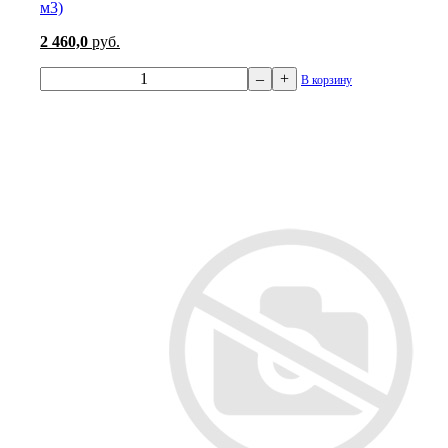
м3)
2 460,0
руб.
–
+
В корзину