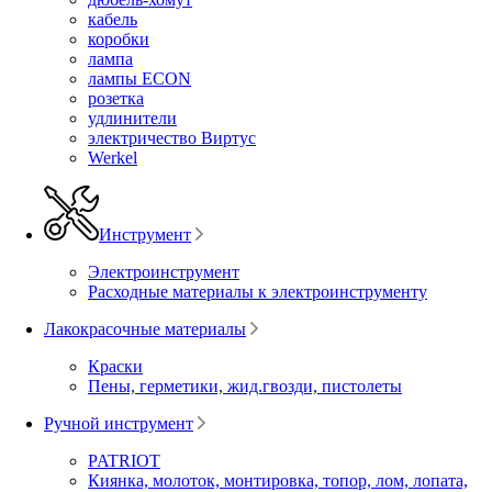
кабель
коробки
лампа
лампы ECON
розетка
удлинители
электричество Виртус
Werkel
Инструмент
Электроинструмент
Расходные материалы к электроинструменту
Лакокрасочные материалы
Краски
Пены, герметики, жид.гвозди, пистолеты
Ручной инструмент
PATRIOT
Киянка, молоток, монтировка, топор, лом, лопата,