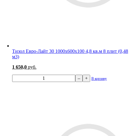
Тизол Евро-Лайт 30 1000х600х100 4,8 кв.м 8 плит (0,48
м3)
1 650,0
руб.
–
+
В корзину