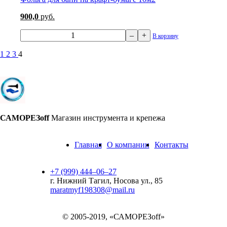
900,0
руб.
–
+
В корзину
1
2
3
4
САМОРЕЗoff
Магазин инструмента и крепежа
Главная
О компании
Контакты
+7 (999) 444‒06‒27
г. Нижний Тагил, Носова ул., 85
maratmyf198308@mail.ru
© 2005-2019, «САМОРЕЗoff»