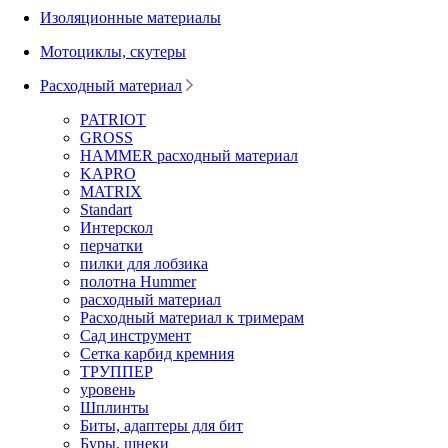
Изоляционные материалы
Мотоциклы, скутеры
Расходный материал
PATRIOT
GROSS
HAMMER расходный материал
KAPRO
MATRIX
Standart
Интерскол
перчатки
пилки для лобзика
полотна Hummer
расходный материал
Расходный материал к тримерам
Сад инструмент
Сетка карбид кремния
ТРУППЕР
уровень
Шплинты
Биты, адаптеры для бит
Буры, шнеки