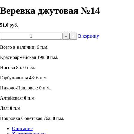
Веревка джутовая №14
51,0
руб.
–
+
В корзину
Всего в наличии: 6 п.м.
​Красноармейская 198:
0
п.м.
Носова 85:
0
п.м.
​Горбуновская 48:
6
п.м.
​Николо-Павловск:
0
п.м.
Алтайская:
0
п.м.
Лая:
0
п.м.
Покровка Советская 76а:
0
п.м.
Описание
Характеристики