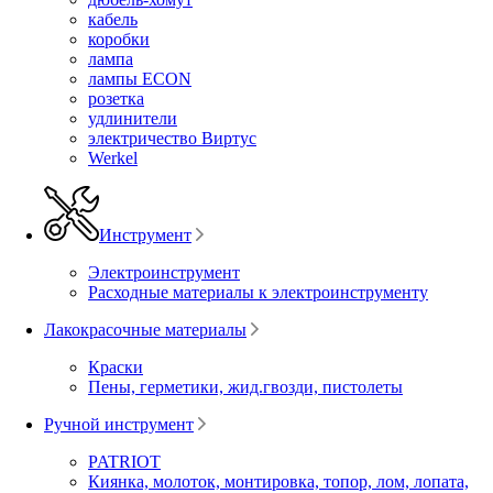
кабель
коробки
лампа
лампы ECON
розетка
удлинители
электричество Виртус
Werkel
Инструмент
Электроинструмент
Расходные материалы к электроинструменту
Лакокрасочные материалы
Краски
Пены, герметики, жид.гвозди, пистолеты
Ручной инструмент
PATRIOT
Киянка, молоток, монтировка, топор, лом, лопата,