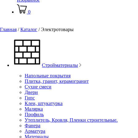
0
Главная
/
Каталог
/
Электротовары
Стройматериалы
Напольные покрытия
Плитка, гранит, керамогранит
Сухие смеси
Двери
Гипс
Клеи, штукатурка
Малярка
Профиль
Утеплитель, Кровля, Пленки строительные.
Фанера
Арматура
Материалы