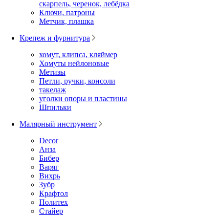
скарпель, черенок, лебёдка
Ключи, патроны
Метчик, плашка
Крепеж и фурнитура
хомут, клипса, кляймер
Хомуты нейлоновые
Метизы
Петли, ручки, консоли
такелаж
уголки опоры и пластины
Шпильки
Малярный инструмент
Decor
Анза
Бибер
Варяг
Вихрь
Зубр
Крафтол
Политех
Стайер