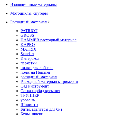
Изоляционные материалы
Мотоциклы, скутеры
Расходный материал
PATRIOT
GROSS
HAMMER расходный материал
KAPRO
MATRIX
Standart
Интерскол
перчатки
пилки для лобзика
полотна Hummer
расходный материал
Расходный материал к тримерам
Сад инструмент
Сетка карбид кремния
ТРУППЕР
уровень
Шплинты
Биты, адаптеры для бит
Буры, шнеки