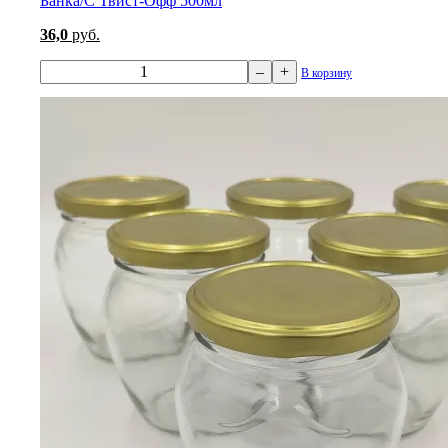
Банка/С Твист-Офф 500мл
36,0
руб.
–
+
В корзину