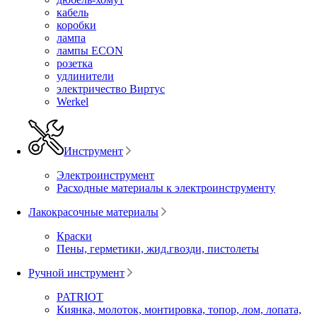
кабель
коробки
лампа
лампы ECON
розетка
удлинители
электричество Виртус
Werkel
Инструмент
Электроинструмент
Расходные материалы к электроинструменту
Лакокрасочные материалы
Краски
Пены, герметики, жид.гвозди, пистолеты
Ручной инструмент
PATRIOT
Киянка, молоток, монтировка, топор, лом, лопата,