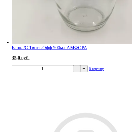
Банка/С Твист-Офф 500мл АМФОРА
35,0
руб.
–
+
В корзину