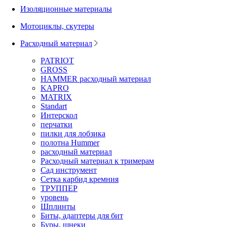
Изоляционные материалы
Мотоциклы, скутеры
Расходный материал
PATRIOT
GROSS
HAMMER расходный материал
KAPRO
MATRIX
Standart
Интерскол
перчатки
пилки для лобзика
полотна Hummer
расходный материал
Расходный материал к тримерам
Сад инструмент
Сетка карбид кремния
ТРУППЕР
уровень
Шплинты
Биты, адаптеры для бит
Буры, шнеки