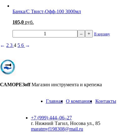
Банка/С Твист-Офф-100 3000мл
105,0
руб.
–
+
В корзину
←
2
3
4
5
6
→
САМОРЕЗoff
Магазин инструмента и крепежа
Главная
О компании
Контакты
+7 (999) 444‒06‒27
г. Нижний Тагил, Носова ул., 85
maratmyf198308@mail.ru