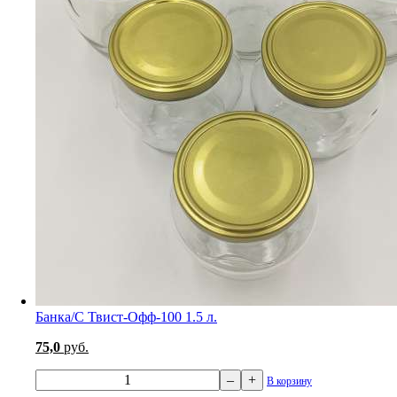
Банка/С Твист-Офф-100 1.5 л.
75,0
руб.
–
+
В корзину