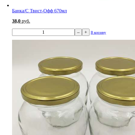
Банка/С Твист-Офф 670мл
38,0
руб.
–
+
В корзину