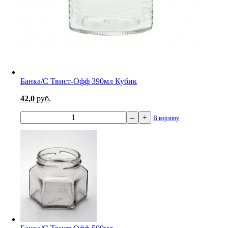
Банка/С Твист-Офф 390мл Кубик
42,0
руб.
–
+
В корзину