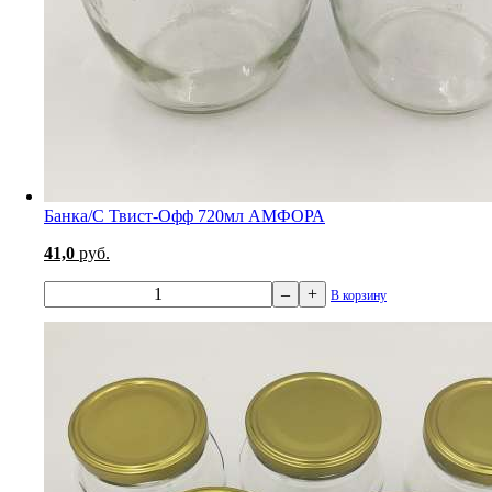
Банка/С Твист-Офф 720мл АМФОРА
41,0
руб.
–
+
В корзину