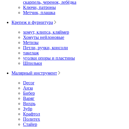
скарпель, черенок, лебёдка
Ключи, патроны
Метчик, плашка
Крепеж и фурнитура
хомут, клипса, кляймер
Хомуты нейлоновые
Метизы
Петли, ручки, консоли
такелаж
уголки опоры и пластины
Шпильки
Малярный инструмент
Decor
Анза
Бибер
Варяг
Вихрь
Зубр
Крафтол
Политех
Стайер