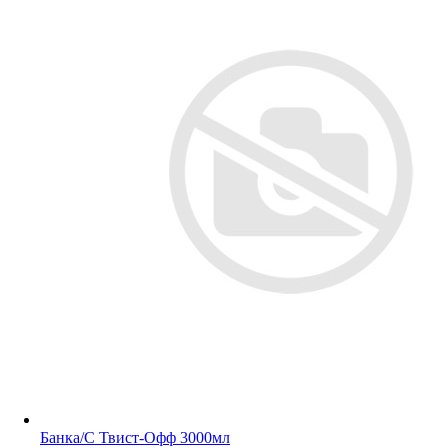
Банка/С Твист-Офф 3000мл