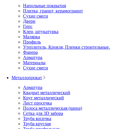
Напольные покрытия
Плитка, гранит, керамогранит
Сухие смеси
Двери
Гипс
Клеи, штукатурка
Малярка
Профиль
Утеплитель, Кровля, Пленки строительные.
Фанера
Арматура
Материалы
Сухие смеси
Металлопрокат
Арматура
Квадрат металлический
Круг металлический
Лист просечка
Полоса металлическая (шина)
Сетка для 3D забора
Труба косичка
Труба круглая
Труба профильная