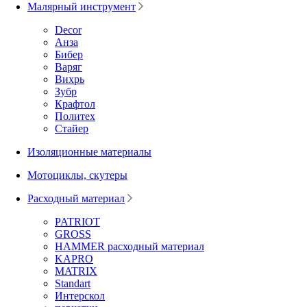
Малярный инструмент
Decor
Анза
Бибер
Варяг
Вихрь
Зубр
Крафтол
Политех
Стайер
Изоляционные материалы
Мотоциклы, скутеры
Расходный материал
PATRIOT
GROSS
HAMMER расходный материал
KAPRO
MATRIX
Standart
Интерскол