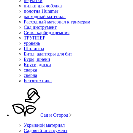
перчатки
пилки для лобзика
полотна Hummer
расходный материал
Расходный материал к тримерам
Сад инструмент
Сетка карбид кремния
ТРУППЕР
уровень
Шплинты
Биты, адаптеры для бит
Буры, шнеки
Круги, диски
сварка
сверла
Бензотехника
Сад и Огород
Укрывной материал
Садовый инструмент