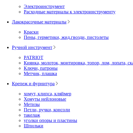
Электроинструмент
Расходные материалы к электроинструменту
Лакокрасочные материалы
Краски
Пены, герметики, жид.гвозди, пистолеты
Ручной инструмент
PATRIOT
Киянка, молоток, монтировка, топор, лом, лопата, ск
Ключи, патроны
Метчик, плашка
Крепеж и фурнитура
хомут, клипса, кляймер
Хомуты нейлоновые
Метизы
Петли, ручки, консоли
такелаж
уголки опоры и пластины
Шпильки