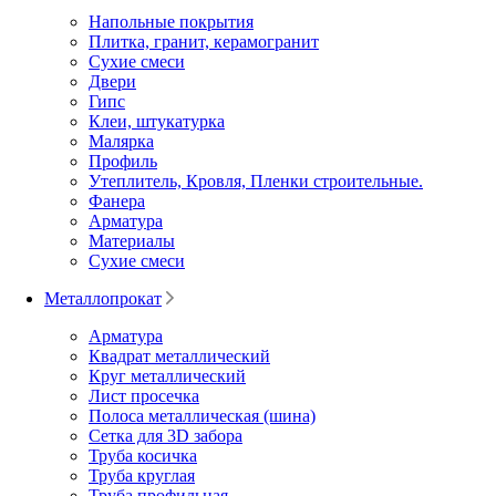
Напольные покрытия
Плитка, гранит, керамогранит
Сухие смеси
Двери
Гипс
Клеи, штукатурка
Малярка
Профиль
Утеплитель, Кровля, Пленки строительные.
Фанера
Арматура
Материалы
Сухие смеси
Металлопрокат
Арматура
Квадрат металлический
Круг металлический
Лист просечка
Полоса металлическая (шина)
Сетка для 3D забора
Труба косичка
Труба круглая
Труба профильная