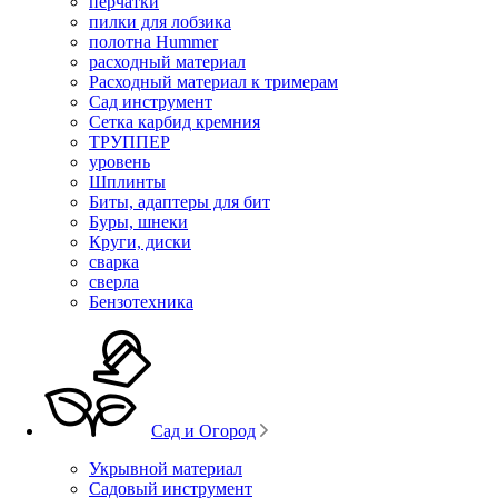
перчатки
пилки для лобзика
полотна Hummer
расходный материал
Расходный материал к тримерам
Сад инструмент
Сетка карбид кремния
ТРУППЕР
уровень
Шплинты
Биты, адаптеры для бит
Буры, шнеки
Круги, диски
сварка
сверла
Бензотехника
Сад и Огород
Укрывной материал
Садовый инструмент