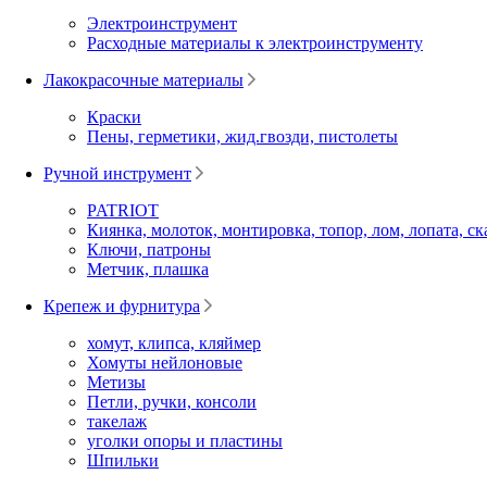
Электроинструмент
Расходные материалы к электроинструменту
Лакокрасочные материалы
Краски
Пены, герметики, жид.гвозди, пистолеты
Ручной инструмент
PATRIOT
Киянка, молоток, монтировка, топор, лом, лопата, ск
Ключи, патроны
Метчик, плашка
Крепеж и фурнитура
хомут, клипса, кляймер
Хомуты нейлоновые
Метизы
Петли, ручки, консоли
такелаж
уголки опоры и пластины
Шпильки