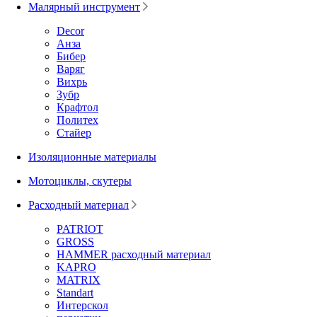
Малярный инструмент
Decor
Анза
Бибер
Варяг
Вихрь
Зубр
Крафтол
Политех
Стайер
Изоляционные материалы
Мотоциклы, скутеры
Расходный материал
PATRIOT
GROSS
HAMMER расходный материал
KAPRO
MATRIX
Standart
Интерскол