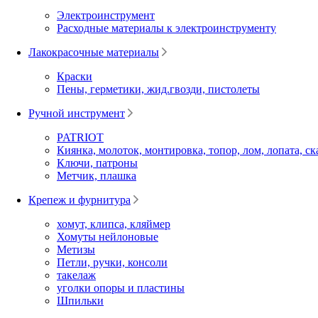
Электроинструмент
Расходные материалы к электроинструменту
Лакокрасочные материалы
Краски
Пены, герметики, жид.гвозди, пистолеты
Ручной инструмент
PATRIOT
Киянка, молоток, монтировка, топор, лом, лопата, ск
Ключи, патроны
Метчик, плашка
Крепеж и фурнитура
хомут, клипса, кляймер
Хомуты нейлоновые
Метизы
Петли, ручки, консоли
такелаж
уголки опоры и пластины
Шпильки