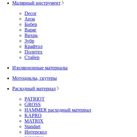
Малярный инструмент
Decor
Анза
Бибер
Варяг
Вихрь
Зубр
Крафтол
Политех
Стайер
Изоляционные материалы
Мотоциклы, скутеры
Расходный материал
PATRIOT
GROSS
HAMMER расходный материал
KAPRO
MATRIX
Standart
Интерскол