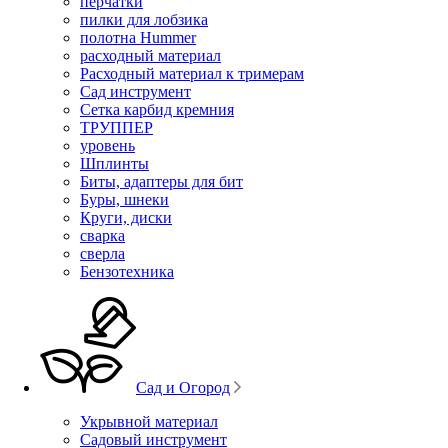
перчатки
пилки для лобзика
полотна Hummer
расходный материал
Расходный материал к тримерам
Сад инструмент
Сетка карбид кремния
ТРУППЕР
уровень
Шплинты
Биты, адаптеры для бит
Буры, шнеки
Круги, диски
сварка
сверла
Бензотехника
Сад и Огород
Укрывной материал
Садовый инструмент