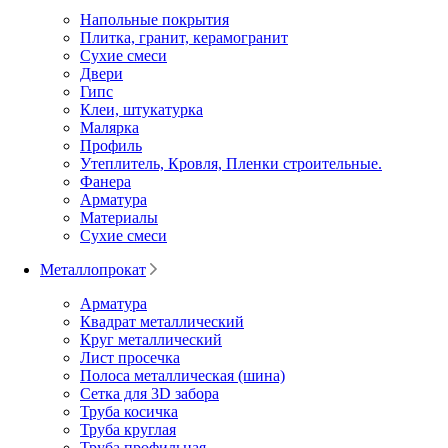
Напольные покрытия
Плитка, гранит, керамогранит
Сухие смеси
Двери
Гипс
Клеи, штукатурка
Малярка
Профиль
Утеплитель, Кровля, Пленки строительные.
Фанера
Арматура
Материалы
Сухие смеси
Металлопрокат
Арматура
Квадрат металлический
Круг металлический
Лист просечка
Полоса металлическая (шина)
Сетка для 3D забора
Труба косичка
Труба круглая
Труба профильная