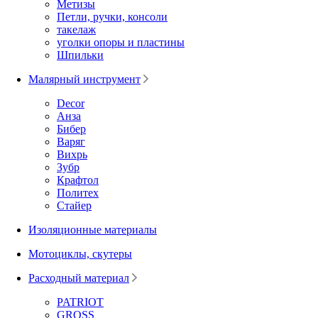
Метизы
Петли, ручки, консоли
такелаж
уголки опоры и пластины
Шпильки
Малярный инструмент
Decor
Анза
Бибер
Варяг
Вихрь
Зубр
Крафтол
Политех
Стайер
Изоляционные материалы
Мотоциклы, скутеры
Расходный материал
PATRIOT
GROSS