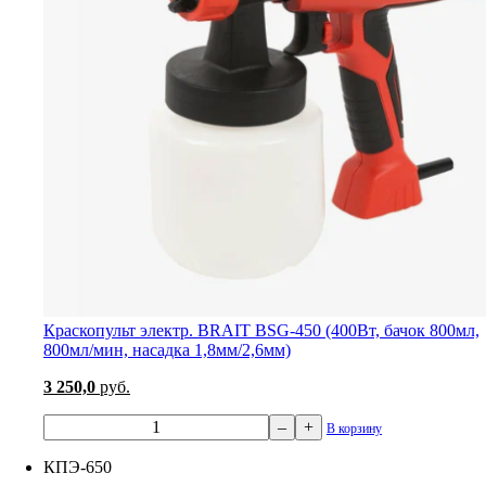
Краскопульт электр. BRAIT BSG-450 (400Вт, бачок 800мл,
800мл/мин, насадка 1,8мм/2,6мм)
3 250,0
руб.
–
+
В корзину
КПЭ-650