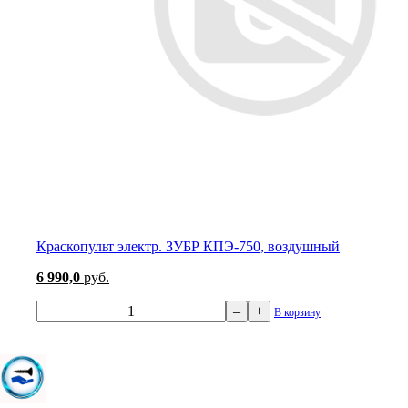
Краскопульт электр. ЗУБР КПЭ-750, воздушный
6 990,0
руб.
–
+
В корзину