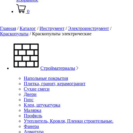
0
Главная
/
Каталог
/
Инструмент
/
Электроинструмент
/
Краскопульты
/
Краскопульты электрические
Стройматериалы
Напольные покрытия
Плитка, гранит, керамогранит
Сухие смеси
Двери
Гипс
Клеи, штукатурка
Малярка
Профиль
Утеплитель, Кровля, Пленки строительные.
Фанера
Арматура