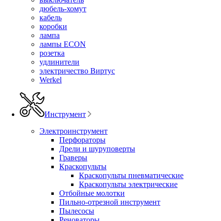
дюбель-хомут
кабель
коробки
лампа
лампы ECON
розетка
удлинители
электричество Виртус
Werkel
Инструмент
Электроинструмент
Перфораторы
Дрели и шуруповерты
Граверы
Краскопульты
Краскопульты пневматические
Краскопульты электрические
Отбойные молотки
Пильно-отрезной инструмент
Пылесосы
Реноваторы