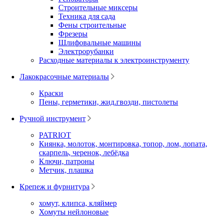
Строительные миксеры
Техника для сада
Фены строительные
Фрезеры
Шлифовальные машины
Электрорубанки
Расходные материалы к электроинструменту
Лакокрасочные материалы
Краски
Пены, герметики, жид.гвозди, пистолеты
Ручной инструмент
PATRIOT
Киянка, молоток, монтировка, топор, лом, лопата,
скарпель, черенок, лебёдка
Ключи, патроны
Метчик, плашка
Крепеж и фурнитура
хомут, клипса, кляймер
Хомуты нейлоновые