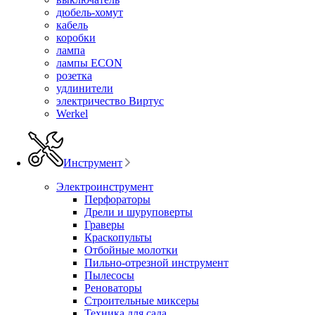
дюбель-хомут
кабель
коробки
лампа
лампы ECON
розетка
удлинители
электричество Виртус
Werkel
Инструмент
Электроинструмент
Перфораторы
Дрели и шуруповерты
Граверы
Краскопульты
Отбойные молотки
Пильно-отрезной инструмент
Пылесосы
Реноваторы
Строительные миксеры
Техника для сада