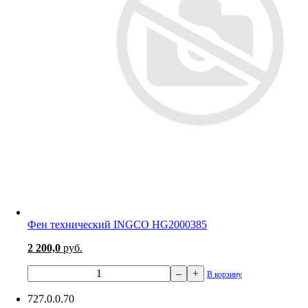
Фен технический INGCO HG2000385
2 200,0
руб.
–
+
В корзину
727.0.0.70