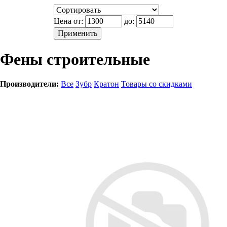
Цена от:
до:
Фены строительные
Производители:
Все
Зубр
Кратон
Товары со скидками