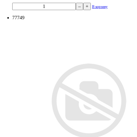
–
+
В корзину
77749