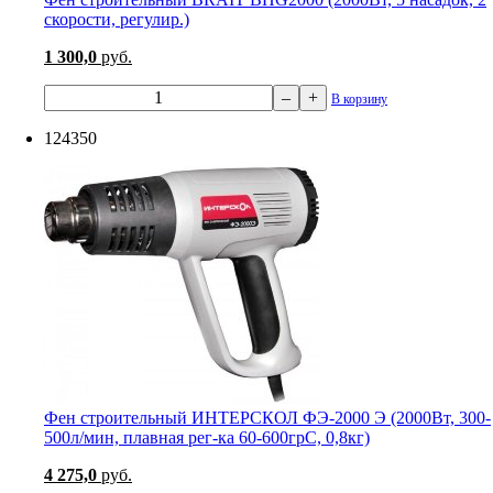
скорости, регулир.)
1 300,0
руб.
–
+
В корзину
124350
Фен строительный ИНТЕРСКОЛ ФЭ-2000 Э (2000Вт, 300-
500л/мин, плавная рег-ка 60-600грС, 0,8кг)
4 275,0
руб.