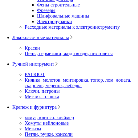
Фены строительные
Фрезеры
Шлифовальные машины
Электрорубанки
Расходные материалы к электроинструменту
Лакокрасочные материалы
Краски
Пены, герметики, жид.гвозди, пистолеты
Ручной инструмент
PATRIOT
Киянка, молоток, монтировка, топор, лом, лопата,
скарпель, черенок, лебёдка
Ключи, патроны
Метчик, плашка
Крепеж и фурнитура
хомут, клипса, кляймер
Хомуты нейлоновые
Метизы
Петли, ручки, консоли