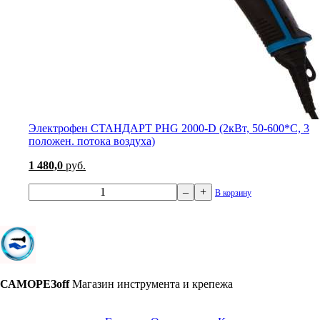
Электрофен СТАНДАРТ PHG 2000-D (2кВт, 50-600*С, 3
положен. потока воздуха)
1 480,0
руб.
–
+
В корзину
САМОРЕЗoff
Магазин инструмента и крепежа