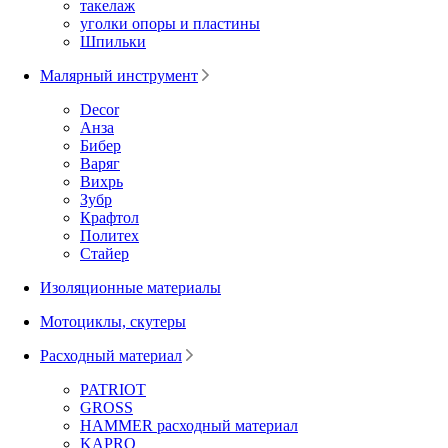
такелаж
уголки опоры и пластины
Шпильки
Малярный инструмент
Decor
Анза
Бибер
Варяг
Вихрь
Зубр
Крафтол
Политех
Стайер
Изоляционные материалы
Мотоциклы, скутеры
Расходный материал
PATRIOT
GROSS
HAMMER расходный материал
KAPRO