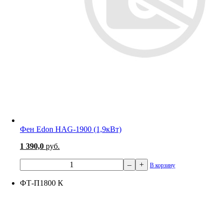
Фен Edon HAG-1900 (1,9кВт)
1 390,0
руб.
–
+
В корзину
ФТ-П1800 К