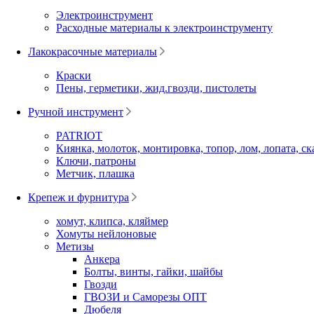
Электроинструмент
Расходные материалы к электроинструменту
Лакокрасочные материалы
Краски
Пены, герметики, жид.гвозди, пистолеты
Ручной инструмент
PATRIOT
Киянка, молоток, монтировка, топор, лом, лопата, ск
Ключи, патроны
Метчик, плашка
Крепеж и фурнитура
хомут, клипса, кляймер
Хомуты нейлоновые
Метизы
Анкера
Болты, винты, гайки, шайбы
Гвозди
ГВОЗИ и Саморезы ОПТ
Дюбеля