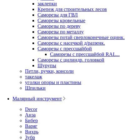
заклепки
Крепеж для строительных лесов
Саморезы для ГВЛ
Саморезы кровельные
Саморезы по дереву
Саморезы по металлу
Саморезы потай сверлоконечные оцинк.
Саморезы с насечкой д/раззенк.
Саморезы с прессшайбой
Саморезы с прессшайбой RAL...
Саморезы с цилиндр. головкой
Шурупы
Петли, ручки, консоли
такелаж
уголки опоры и пластины
Шпильки
Малярный инструмент
Decor
Анза
Бибер
Варяг
Вихрь
Зубр