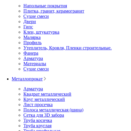
Напольные покрытия
Плитка, гранит, керамогранит
Сухие смеси
Двери
Гипс
Клеи, штукатурка
Малярка
Профиль
Утеплитель, Кровля, Пленки строительные.
Фанера
Арматура
Материалы
Сухие смеси
Металлопрокат
Арматура
Квадрат металлический
Круг металлический
Лист просечка
Полоса металлическая (шина)
Сетка для 3D забора
Труба косичка
Труба круглая
Труба профильная