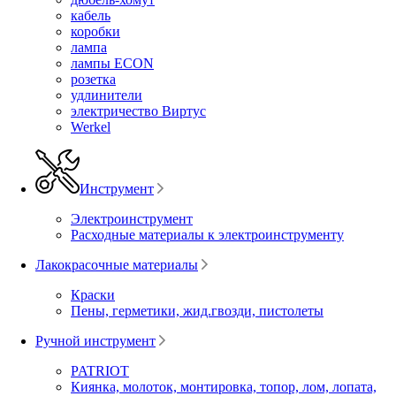
кабель
коробки
лампа
лампы ECON
розетка
удлинители
электричество Виртус
Werkel
Инструмент
Электроинструмент
Расходные материалы к электроинструменту
Лакокрасочные материалы
Краски
Пены, герметики, жид.гвозди, пистолеты
Ручной инструмент
PATRIOT
Киянка, молоток, монтировка, топор, лом, лопата,