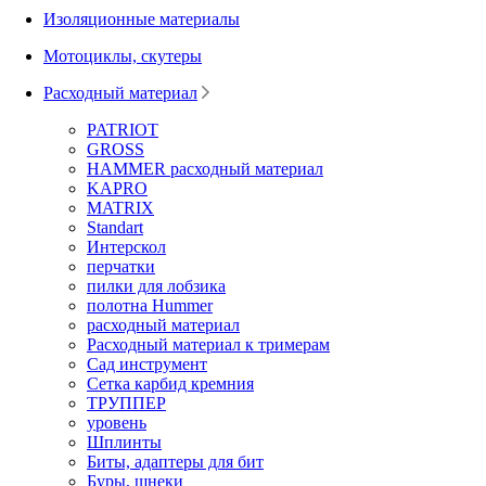
Изоляционные материалы
Мотоциклы, скутеры
Расходный материал
PATRIOT
GROSS
HAMMER расходный материал
KAPRO
MATRIX
Standart
Интерскол
перчатки
пилки для лобзика
полотна Hummer
расходный материал
Расходный материал к тримерам
Сад инструмент
Сетка карбид кремния
ТРУППЕР
уровень
Шплинты
Биты, адаптеры для бит
Буры, шнеки