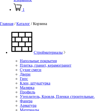
1
Главная
/
Каталог
/
Корзина
Стройматериалы
Напольные покрытия
Плитка, гранит, керамогранит
Сухие смеси
Двери
Гипс
Клеи, штукатурка
Малярка
Профиль
Утеплитель, Кровля, Пленки строительные.
Фанера
Арматура
Материалы