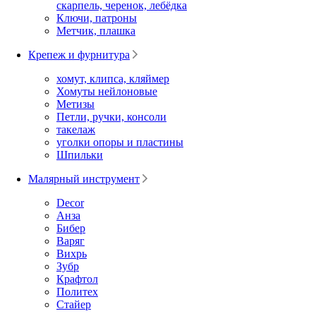
скарпель, черенок, лебёдка
Ключи, патроны
Метчик, плашка
Крепеж и фурнитура
хомут, клипса, кляймер
Хомуты нейлоновые
Метизы
Петли, ручки, консоли
такелаж
уголки опоры и пластины
Шпильки
Малярный инструмент
Decor
Анза
Бибер
Варяг
Вихрь
Зубр
Крафтол
Политех
Стайер