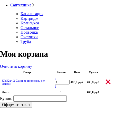
Сантехника
Канализация
Картридж
Кранбукса
Остальное
Подводка
Счетчики
Труба
Моя корзина
Очистить корзину
Товар
Кол-во
Цена
Сумма
-
КГс32х4,2 Саморез сверлокон. с п/
400,0 руб.
400,0 руб.
шайбой
+
Итого:
1
400,0 руб.
Купон:
Оформить заказ