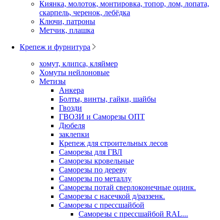
Киянка, молоток, монтировка, топор, лом, лопата,
скарпель, черенок, лебёдка
Ключи, патроны
Метчик, плашка
Крепеж и фурнитура
хомут, клипса, кляймер
Хомуты нейлоновые
Метизы
Анкера
Болты, винты, гайки, шайбы
Гвозди
ГВОЗИ и Саморезы ОПТ
Дюбеля
заклепки
Крепеж для строительных лесов
Саморезы для ГВЛ
Саморезы кровельные
Саморезы по дереву
Саморезы по металлу
Саморезы потай сверлоконечные оцинк.
Саморезы с насечкой д/раззенк.
Саморезы с прессшайбой
Саморезы с прессшайбой RAL...