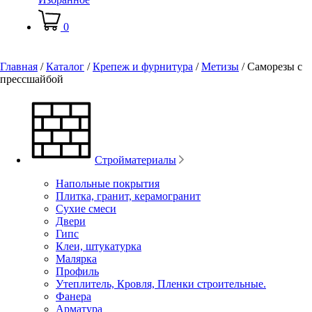
0
Главная
/
Каталог
/
Крепеж и фурнитура
/
Метизы
/
Саморезы с
прессшайбой
Стройматериалы
Напольные покрытия
Плитка, гранит, керамогранит
Сухие смеси
Двери
Гипс
Клеи, штукатурка
Малярка
Профиль
Утеплитель, Кровля, Пленки строительные.
Фанера
Арматура