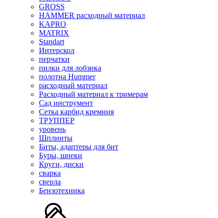
GROSS
HAMMER расходный материал
KAPRO
MATRIX
Standart
Интерскол
перчатки
пилки для лобзика
полотна Hummer
расходный материал
Расходный материал к тримерам
Сад инструмент
Сетка карбид кремния
ТРУППЕР
уровень
Шплинты
Биты, адаптеры для бит
Буры, шнеки
Круги, диски
сварка
сверла
Бензотехника