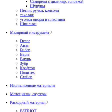
Саморезы с цилиндр. головкой
Шурупы
Петли, ручки, консоли
такелаж
уголки опоры и пластины
Шпильки
Малярный инструмент
Decor
Анза
Бибер
Варяг
Вихрь
Зубр
Крафтол
Политех
Стайер
Изоляционные материалы
Мотоциклы, скутеры
Расходный материал
PATRIOT