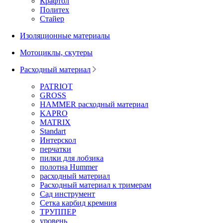
Крафтол
Политех
Стайер
Изоляционные материалы
Мотоциклы, скутеры
Расходный материал
PATRIOT
GROSS
HAMMER расходный материал
KAPRO
MATRIX
Standart
Интерскол
перчатки
пилки для лобзика
полотна Hummer
расходный материал
Расходный материал к тримерам
Сад инструмент
Сетка карбид кремния
ТРУППЕР
уровень