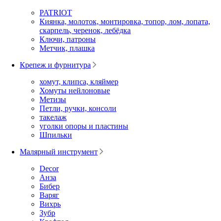
PATRIOT
Киянка, молоток, монтировка, топор, лом, лопата,
скарпель, черенок, лебёдка
Ключи, патроны
Метчик, плашка
Крепеж и фурнитура
хомут, клипса, кляймер
Хомуты нейлоновые
Метизы
Петли, ручки, консоли
такелаж
уголки опоры и пластины
Шпильки
Малярный инструмент
Decor
Анза
Бибер
Варяг
Вихрь
Зубр