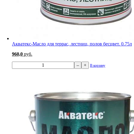
Акватекс-Масло для террас, лестниц, полов бесцвет. 0.75л
960,0
руб.
–
+
В корзину