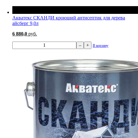
Акватекс СКАНДИ кроющий антисептик для дерева
айсберг 9,0л
6 880,0
руб.
–
+
В корзину