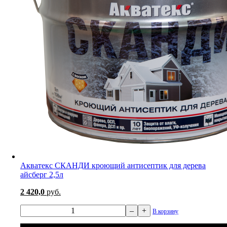
Акватекс СКАНДИ кроющий антисептик для дерева
айсберг 2,5л
2 420,0
руб.
–
+
В корзину