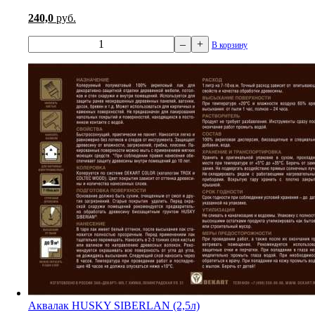
240,0
руб.
–
+
В корзину
Аквалак HUSKY SIBERLAN (2,5л)