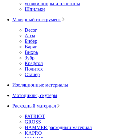
уголки опоры и пластины
Шпильки
Малярный инструмент
Decor
Анза
Бибер
Варяг
Вихрь
Зубр
Крафтол
Политех
Стайер
Изоляционные материалы
Мотоциклы, скутеры
Расходный материал
PATRIOT
GROSS
HAMMER расходный материал
KAPRO