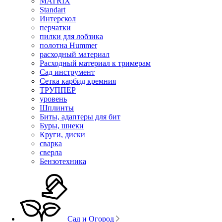
MATRIX
Standart
Интерскол
перчатки
пилки для лобзика
полотна Hummer
расходный материал
Расходный материал к тримерам
Сад инструмент
Сетка карбид кремния
ТРУППЕР
уровень
Шплинты
Биты, адаптеры для бит
Буры, шнеки
Круги, диски
сварка
сверла
Бензотехника
Сад и Огород