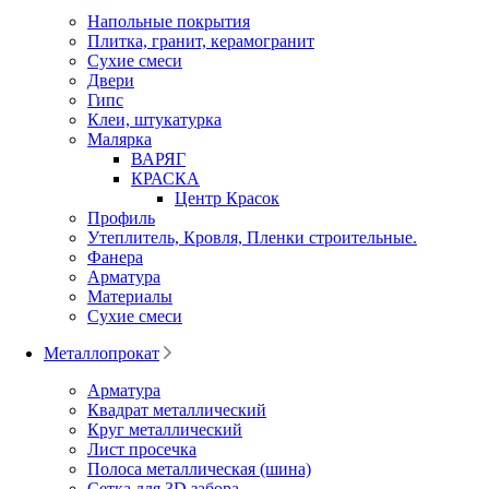
Напольные покрытия
Плитка, гранит, керамогранит
Сухие смеси
Двери
Гипс
Клеи, штукатурка
Малярка
ВАРЯГ
КРАСКА
Центр Красок
Профиль
Утеплитель, Кровля, Пленки строительные.
Фанера
Арматура
Материалы
Сухие смеси
Металлопрокат
Арматура
Квадрат металлический
Круг металлический
Лист просечка
Полоса металлическая (шина)
Сетка для 3D забора