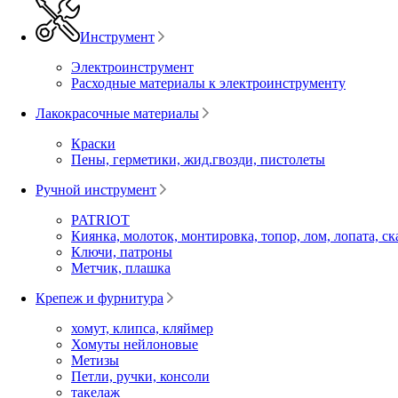
Инструмент
Электроинструмент
Расходные материалы к электроинструменту
Лакокрасочные материалы
Краски
Пены, герметики, жид.гвозди, пистолеты
Ручной инструмент
PATRIOT
Киянка, молоток, монтировка, топор, лом, лопата, ск
Ключи, патроны
Метчик, плашка
Крепеж и фурнитура
хомут, клипса, кляймер
Хомуты нейлоновые
Метизы
Петли, ручки, консоли
такелаж