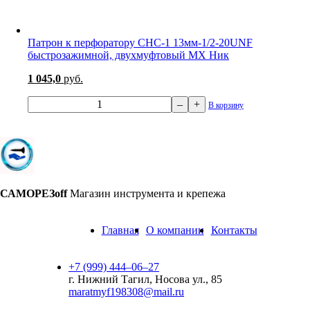
Патрон к перфоратору CHС-1 13мм-1/2-20UNF
быстрозажимной, двухмуфтовый МХ Ник
1 045,0
руб.
–
+
В корзину
САМОРЕЗoff
Магазин инструмента и крепежа
Главная
О компании
Контакты
+7 (999) 444‒06‒27
г. Нижний Тагил, Носова ул., 85
maratmyf198308@mail.ru