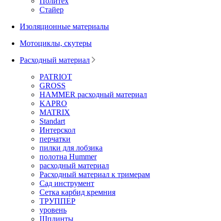
Политех
Стайер
Изоляционные материалы
Мотоциклы, скутеры
Расходный материал
PATRIOT
GROSS
HAMMER расходный материал
KAPRO
MATRIX
Standart
Интерскол
перчатки
пилки для лобзика
полотна Hummer
расходный материал
Расходный материал к тримерам
Сад инструмент
Сетка карбид кремния
ТРУППЕР
уровень
Шплинты