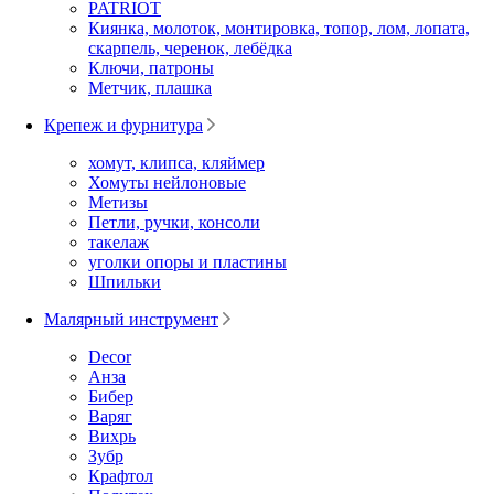
PATRIOT
Киянка, молоток, монтировка, топор, лом, лопата,
скарпель, черенок, лебёдка
Ключи, патроны
Метчик, плашка
Крепеж и фурнитура
хомут, клипса, кляймер
Хомуты нейлоновые
Метизы
Петли, ручки, консоли
такелаж
уголки опоры и пластины
Шпильки
Малярный инструмент
Decor
Анза
Бибер
Варяг
Вихрь
Зубр
Крафтол