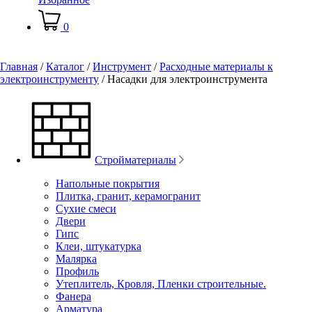
0
Главная
/
Каталог
/
Инструмент
/
Расходные материалы к
электроинструменту
/
Насадки для электроинструмента
Стройматериалы
Напольные покрытия
Плитка, гранит, керамогранит
Сухие смеси
Двери
Гипс
Клеи, штукатурка
Малярка
Профиль
Утеплитель, Кровля, Пленки строительные.
Фанера
Арматура