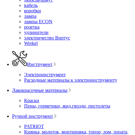
кабель
коробки
лампа
лампы ECON
розетка
удлинители
электричество Виртус
Werkel
Инструмент
Электроинструмент
Расходные материалы к электроинструменту
Лакокрасочные материалы
Краски
Пены, герметики, жид.гвозди, пистолеты
Ручной инструмент
PATRIOT
Киянка, молоток, монтировка, топор, лом, лопата,