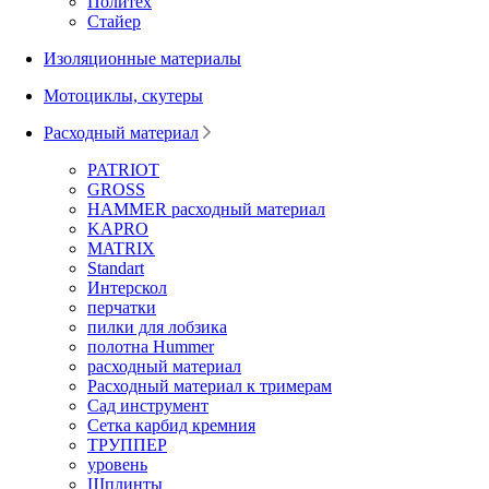
Политех
Стайер
Изоляционные материалы
Мотоциклы, скутеры
Расходный материал
PATRIOT
GROSS
HAMMER расходный материал
KAPRO
MATRIX
Standart
Интерскол
перчатки
пилки для лобзика
полотна Hummer
расходный материал
Расходный материал к тримерам
Сад инструмент
Сетка карбид кремния
ТРУППЕР
уровень
Шплинты