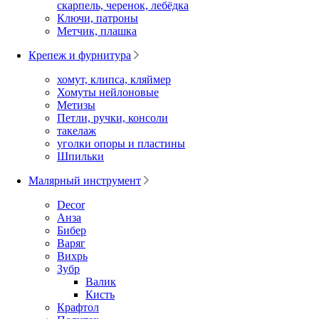
скарпель, черенок, лебёдка
Ключи, патроны
Метчик, плашка
Крепеж и фурнитура
хомут, клипса, кляймер
Хомуты нейлоновые
Метизы
Петли, ручки, консоли
такелаж
уголки опоры и пластины
Шпильки
Малярный инструмент
Decor
Анза
Бибер
Варяг
Вихрь
Зубр
Валик
Кисть
Крафтол