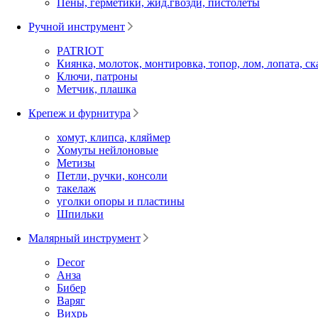
Пены, герметики, жид.гвозди, пистолеты
Ручной инструмент
PATRIOT
Киянка, молоток, монтировка, топор, лом, лопата, ск
Ключи, патроны
Метчик, плашка
Крепеж и фурнитура
хомут, клипса, кляймер
Хомуты нейлоновые
Метизы
Петли, ручки, консоли
такелаж
уголки опоры и пластины
Шпильки
Малярный инструмент
Decor
Анза
Бибер
Варяг
Вихрь