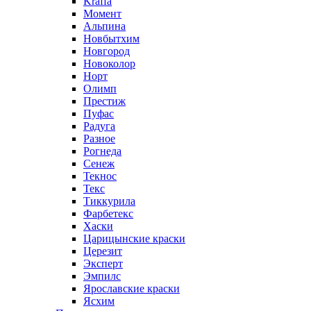
Kraffa
Момент
Альпина
Новбытхим
Новгород
Новоколор
Норт
Олимп
Престиж
Пуфас
Радуга
Разное
Рогнеда
Сенеж
Текнос
Текс
Тиккурила
Фарбетекс
Хаски
Царицынские краски
Церезит
Эксперт
Эмпилс
Ярославские краски
Ясхим