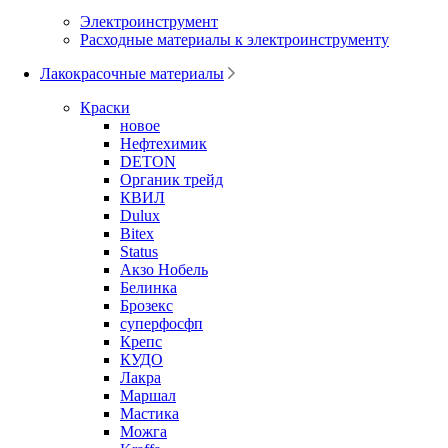
Электроинструмент
Расходные материалы к электроинструменту
Лакокрасочные материалы
Краски
новое
Нефтехимик
DETON
Органик трейд
КВИЛ
Dulux
Bitex
Status
Акзо Нобель
Белинка
Брозекс
суперфосфп
Крепс
КУДО
Лакра
Маршал
Мастика
Можга