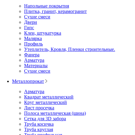
Напольные покрытия
Плитка, гранит, керамогранит
Сухие смеси
Двери
Гипс
Клеи, штукатурка
Малярка
Профиль
Утеплитель, Кровля, Пленки строительные.
Фанера
Арматура
Материалы
Сухие смеси
Металлопрокат
Арматура
Квадрат металлический
Круг металлический
Лист просечка
Полоса металлическая (шина)
Сетка для 3D забора
Труба косичка
Труба круглая
Труба профильная