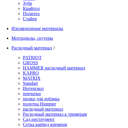
Зубр
Крафтол
Политех
Стайер
Изоляционные материалы
Мотоциклы, скутеры
Расходный материал
PATRIOT
GROSS
HAMMER расходный материал
KAPRO
MATRIX
Standart
Интерскол
перчатки
пилки для лобзика
полотна Hummer
расходный материал
Расходный материал к тримерам
Сад инструмент
Сетка карбид кремния