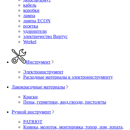
кабель
коробки
лампа
лампы ECON
розетка
удлинители
электричество Виртус
Werkel
Инструмент
Электроинструмент
Расходные материалы к электроинструменту
Лакокрасочные материалы
Краски
Пены, герметики, жид.гвозди, пистолеты
Ручной инструмент
PATRIOT
Киянка, молоток, монтировка, топор, лом, лопата,