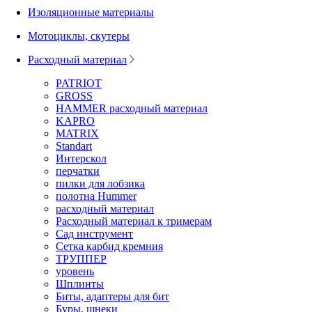
Изоляционные материалы
Мотоциклы, скутеры
Расходный материал
PATRIOT
GROSS
HAMMER расходный материал
KAPRO
MATRIX
Standart
Интерскол
перчатки
пилки для лобзика
полотна Hummer
расходный материал
Расходный материал к тримерам
Сад инструмент
Сетка карбид кремния
ТРУППЕР
уровень
Шплинты
Биты, адаптеры для бит
Буры, шнеки