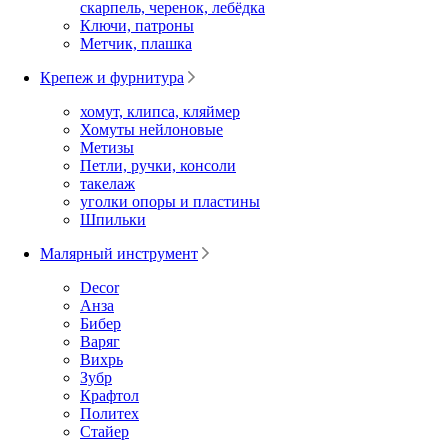
скарпель, черенок, лебёдка
Ключи, патроны
Метчик, плашка
Крепеж и фурнитура
хомут, клипса, кляймер
Хомуты нейлоновые
Метизы
Петли, ручки, консоли
такелаж
уголки опоры и пластины
Шпильки
Малярный инструмент
Decor
Анза
Бибер
Варяг
Вихрь
Зубр
Крафтол
Политех
Стайер