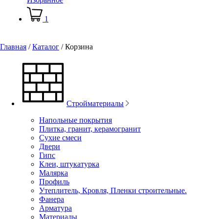
1
Главная
/
Каталог
/
Корзина
Стройматериалы
Напольные покрытия
Плитка, гранит, керамогранит
Сухие смеси
Двери
Гипс
Клеи, штукатурка
Малярка
Профиль
Утеплитель, Кровля, Пленки строительные.
Фанера
Арматура
Материалы