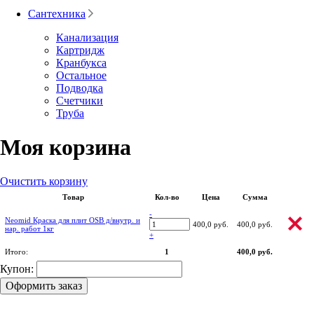
Сантехника
Канализация
Картридж
Кранбукса
Остальное
Подводка
Счетчики
Труба
Моя корзина
Очистить корзину
Товар
Кол-во
Цена
Сумма
-
Neomid Краска для плит OSB д/внутр. и
400,0 руб.
400,0 руб.
нар. работ 1кг
+
Итого:
1
400,0 руб.
Купон:
Оформить заказ