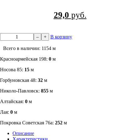
29,0
руб.
–
+
В корзину
Всего в наличии: 1154 м
​Красноармейская 198:
0
м
Носова 85:
15
м
​Горбуновская 48:
32
м
​Николо-Павловск:
855
м
Алтайская:
0
м
Лая:
0
м
Покровка Советская 76а:
252
м
Описание
Характеристики