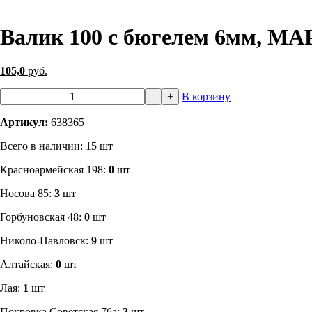
Валик 100 с бюгелем 6мм, МАР
105,0
руб.
–
+
В корзину
Артикул:
638365
Всего в наличии: 15 шт
​Красноармейская 198:
0
шт
Носова 85:
3
шт
​Горбуновская 48:
0
шт
​Николо-Павловск:
9
шт
Алтайская:
0
шт
Лая:
1
шт
Покровка Советская 76а:
2
шт