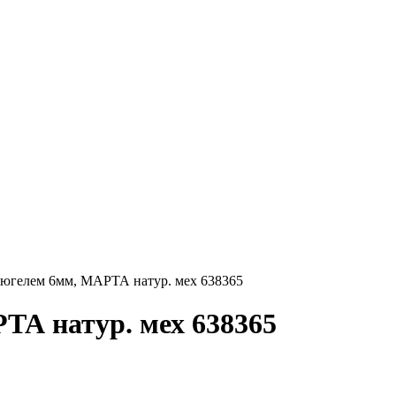
бюгелем 6мм, МАРТА натур. мех 638365
ТА натур. мех 638365