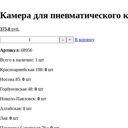
Камера для пневматического ко
375,0
руб.
–
+
В корзину
Артикул:
68956
Всего в наличии: 1 шт
​Красноармейская 198:
0
шт
Носова 85:
0
шт
​Горбуновская 48:
0
шт
​Николо-Павловск:
0
шт
Алтайская:
1
шт
Лая:
0
шт
Покровка Советская 76а:
0
шт