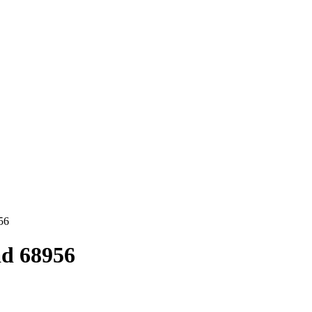
56
ad 68956