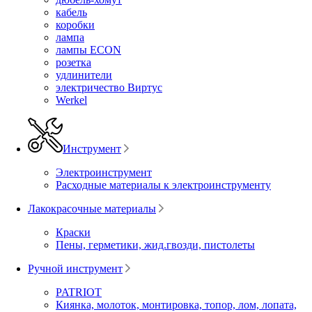
кабель
коробки
лампа
лампы ECON
розетка
удлинители
электричество Виртус
Werkel
Инструмент
Электроинструмент
Расходные материалы к электроинструменту
Лакокрасочные материалы
Краски
Пены, герметики, жид.гвозди, пистолеты
Ручной инструмент
PATRIOT
Киянка, молоток, монтировка, топор, лом, лопата,