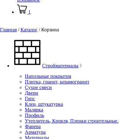
1
Главная
/
Каталог
/
Корзина
Стройматериалы
Напольные покрытия
Плитка, гранит, керамогранит
Сухие смеси
Двери
Гипс
Клеи, штукатурка
Малярка
Профиль
Утеплитель, Кровля, Пленки строительные.
Фанера
Арматура
Материалы