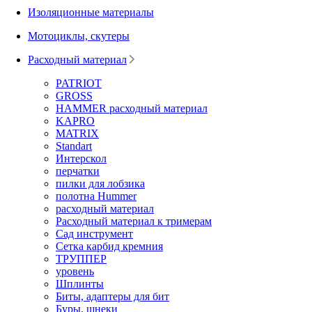
Изоляционные материалы
Мотоциклы, скутеры
Расходный материал
PATRIOT
GROSS
HAMMER расходный материал
KAPRO
MATRIX
Standart
Интерскол
перчатки
пилки для лобзика
полотна Hummer
расходный материал
Расходный материал к тримерам
Сад инструмент
Сетка карбид кремния
ТРУППЕР
уровень
Шплинты
Биты, адаптеры для бит
Буры, шнеки