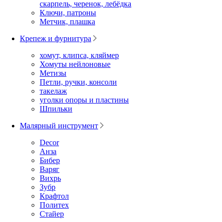
скарпель, черенок, лебёдка
Ключи, патроны
Метчик, плашка
Крепеж и фурнитура
хомут, клипса, кляймер
Хомуты нейлоновые
Метизы
Петли, ручки, консоли
такелаж
уголки опоры и пластины
Шпильки
Малярный инструмент
Decor
Анза
Бибер
Варяг
Вихрь
Зубр
Крафтол
Политех
Стайер